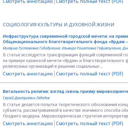
Смотреть аннотацию
Смотреть полный текст (PDF)
СОЦИОЛОГИЯ КУЛЬТУРЫ И ДУХОВНОЙ ЖИЗНИ
Инфраструктура современной городской мечети:
на приме
Общенационального благотворительного фонда «Ярдам 
Миляуша Рустамовна Гибадуллина
,
Ильмира Рашатовна Гафиятуллина
,
Ди
В статье исследуется трансформация функций современной го
на примере казанской мечети «Ярдэм» и благотворительного 
религиозных организаций в решении социальных ...
Смотреть аннотацию
Смотреть полный текст (PDF)
Витальность религии: взгляд сквозь призму мировоззренч
Сергей Дмитриевич Лебедев
В статье делается попытка теоретического обоснования конц
субъекта, рассматриваемой в качестве значимого способа об
Позднего модерна. Мировоззренческая стратегия интерпретируе
Смотреть аннотацию
Смотреть полный текст (PDF)