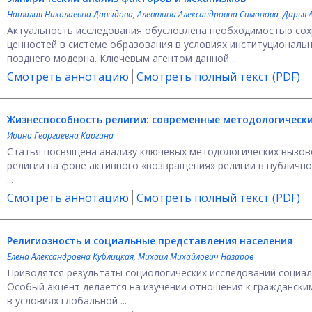
Наталия Николаевна Давыдова
,
Алевтина Александровна Симонова
,
Дарья 
Актуальность исследования обусловлена необходимостью сох
ценностей в системе образования в условиях институциональ
позднего модерна. Ключевым агентом данной ...
Смотреть аннотацию
Смотреть полный текст (PDF)
Жизнеспособность религии: современные методологическ
Ирина Георгиевна Каргина
Статья посвящена анализу ключевых методологических вызо
религии на фоне активного «возвращения» религии в публично
...
Смотреть аннотацию
Смотреть полный текст (PDF)
Религиозность и социальные представления населения
Елена Александровна Кублицкая
,
Михаил Михайлович Назаров
Приводятся результаты социологических исследований социаль
Особый акцент делается на изучении отношения к гражданс
в условиях глобальной ...