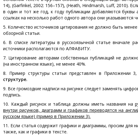
14), (Garfinkel, 2002: 156–157), (Heath, Hindmarsh, Luff, 2010)
в один и тот же год, к году публикации добавляются буквы а,
ссылках на несколько работ одного автора они указываются че
5. Количество источников цитирования не должно быть менее 
обзорной статьи.
6. В списке литературы в русскоязычной статье вначале ра
источники располагаются по АЛФАВИТУ.
7. Цитирование авторами собственных публикаций не должн
(на иностранном языке), не менее 40%.
8. Пример структуры статьи представлен в Приложении 3
структуре.
9. Все громоздкие надписи на рисунке следует заменять цифр
подпись.
10. Каждый рисунок и таблица должны иметь названия на
р
внутри рисунков, диаграмм и графиков переводятся на англи
русском языке) (пример в Приложении 3).
11. Если статья содержит графики и диаграммы, просим для
также, как и графики в тексте.