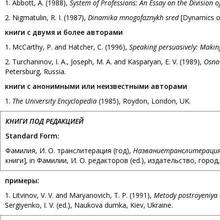
1. Abbott, A. (1988),
System of Professions: An Essay on the Division o
2. Nigmatulin, R. I. (1987),
Dinamika mnogofaznykh sred
[Dynamics o
книги с двумя и более авторами
1. McCarthy, P. and Hatcher, C. (1996),
Speaking persuasively: Makin
2. Turchaninov, I. A., Joseph, M. A. and Kasparyan, E. V. (1989),
Osno
Petersburg, Russia.
книги с анонимными или неизвестными авторами
1.
The University Encyclopedia
(1985), Roydon, London, UK.
КНИГИ ПОД РЕДАКЦИЕЙ
Standard Form:
Фамилия, И. О. транслитерация (год),
Название
транслитерация
книги]
,
in Фамилии, И. О. редакторов (ed.), издательство, город,
примеры
:
1. Litvinov, V. V. and Maryanovich, T. P. (1991),
Metody postroyeniya 
Sergiyenko, I. V. (ed.), Naukova dumka, Kiev, Ukraine.