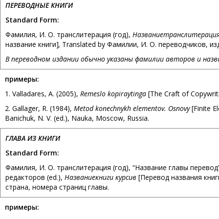
ПЕРЕВОДНЫЕ КНИГИ
Standard Form:
Фамилия, И. О. транслитерация (год),
Название
транслитерация
название книги]
,
Translated by Фамилии, И. О. переводчиков, из
В переводном издании обычно указаны фамилии авторов и назва
примеры
:
1. Valladares, A. (2005),
Remeslo kopiraytinga
[The Craft of Copywritin
2. Gallager, R. (1984),
Metod konechnykh elementov. Osnovy
[Finite E
Banichuk, N. V. (ed.), Nauka, Moscow, Russia.
ГЛАВА ИЗ КНИГИ
Standard Form:
Фамилия, И. О. транслитерация (год), “Название главы перевод
редакторов (ed.),
Название
книги курсив
[Перевод названия книг
страна, номера страниц главы.
примеры
: