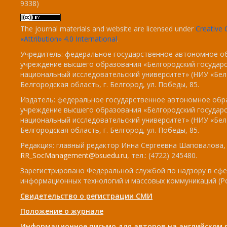
9338)
The journal materials and website are licensed under
Creativ
«Attribution» 4.0 International
.
Учредитель: федеральное государственное автономное о
учреждение высшего образования «Белгородский государ
национальный исследовательский университет» (НИУ «БелГ
Белгородская область, г. Белгород, ул. Победы, 85.
Издатель: федеральное государственное автономное обр
учреждение высшего образования «Белгородский государ
национальный исследовательский университет» (НИУ «БелГ
Белгородская область, г. Белгород, ул. Победы, 85.
Редакция: главный редактор Инна Сергеевна Шаповалова, e
RR_SocManagement@bsuedu.ru
, тел.: (4722) 245480.
Зарегистрировано Федеральной службой по надзору в сфе
информационных технологий и массовых коммуникаций (Р
Свидетельство о регистрации СМИ
Положение о журнале
Информационное письмо для авторов на английском 