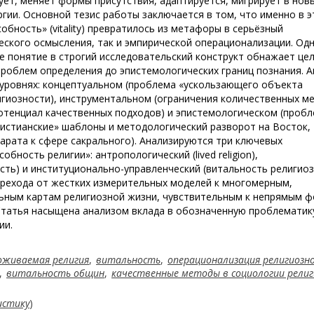
ует, меняет формы присутствия, адаптируется, мигрирует в нов
гии. Основной тезис работы заключается в том, что именно в 
бность» (vitality) превратилось из метафоры в серьёзный
еского осмысления, так и эмпирической операционализации. Од
е понятие в строгий исследовательский конструкт обнажает це
проблем определения до эпистемологических границ познания. 
 уровнях: концептуальном (проблема «ускользающего объекта
игиозности), инструментальном (ограничения количественных м
отенциал качественных подходов) и эпистемологическом (проб
ристианские» шаблоны и методологический разворот на Восток,
арата к сфере сакрального). Анализируются три ключевых
ность религии»: антропологический (lived religion),
сть) и институционально-управленческий (витальность религио
ерехода от жестких измерительных моделей к многомерным,
льным картам религиозной жизни, чувствительным к непрямым 
 Статья насыщена анализом вклада в обозначенную проблематик
ии.
оживаемая религия
,
витальность
,
операционализация религиозн
,
витальность общин
,
качественные методы в социологии религ
истику
)