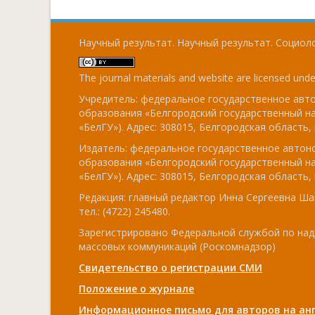
Научный результат. Научный результат. Социоло
The journal materials and website are licensed und
Учредитель: федеральное государственное ав
образования «Белгородский государственный н
«БелГУ»). Адрес: 308015, Белгородская область, г
Издатель: федеральное государственное авто
образования «Белгородский государственный н
«БелГУ»). Адрес: 308015, Белгородская область, г
Редакция: главный редактор Инна Сергеевна Ша
тел.: (4722) 245480.
Зарегистрировано Федеральной службой по над
массовых коммуникаций (Роскомнадзор)
Свидетельство о регистрации СМИ
Положение о журнале
Информационное письмо для авторов на анг