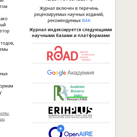
ые
этом
Журнал включен в перечень
рецензируемых научных изданий,
нако
рекомендуемых
ВАК
лый
Журнал индексируется следующими
Автор
научными базами и платформами
етодов,
лемы
зных
формам
у
ости
,
ии
.