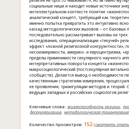
религия не просто «выживает», но активно мутир
социальные ниши и находит новые источники энер
интеллектуальном контексте понятие «жизнеспосо
аналитический концепт, требующий как теоретич
именно попытка превратить это интуитивно ясно
каскад методологических вызовов – от базовых 
последовательно рассматривает вызовы на трех
исследования, операционализации «текучей» рел
эффект «ложной религиозной конгруэнтности», п
несоизмеримости, америко- и евроцентризма, «х
пределы применимости секулярного научного апп
интерпретативных поворота концепта «жизнеспособ
макросоциологический (постсекулярная витально
сообществ). Делается вывод о необходимости п
качественным стратегиям измерения, процессуа
ее проявления, триангуляции методов и теорий.
ведущих западных и российских социологов религ
Ключевые слова:
жизнеспособность религии
,
пр
десекуляризация
,
методологическая триангуляция
152
Количество просмотров:
(
смотреть стат