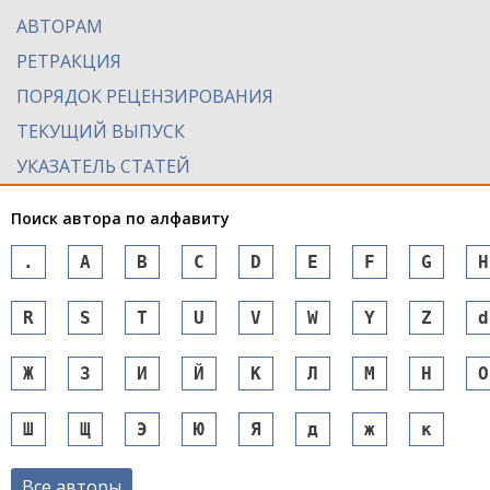
АВТОРАМ
РЕТРАКЦИЯ
ПОРЯДОК РЕЦЕНЗИРОВАНИЯ
ТЕКУЩИЙ ВЫПУСК
УКАЗАТЕЛЬ СТАТЕЙ
Поиск автора по алфавиту
.
A
B
C
D
E
F
G
H
R
S
T
U
V
W
Y
Z
d
Ж
З
И
Й
К
Л
М
Н
О
Ш
Щ
Э
Ю
Я
д
ж
к
Все авторы