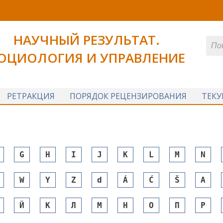
НАУЧНЫЙ РЕЗУЛЬТАТ.
ОЦИОЛОГИЯ И УПРАВЛЕНИЕ
РЕТРАКЦИЯ
ПОРЯДОК РЕЦЕНЗИРОВАНИЯ
ТЕК
G
H
I
J
K
L
M
N
W
Y
Z
d
Á
Ć
Š
А
Й
К
Л
М
Н
О
П
Р