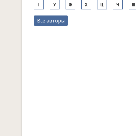
Т
У
Ф
Х
Ц
Ч
Ш
Все авторы