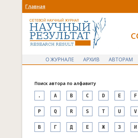
Главная
С
О ЖУРНАЛЕ
АРХИВ
АВТОРАМ
Поиск автора по алфавиту
.
A
B
C
D
E
F
P
Q
R
S
T
U
V
В
Г
Д
Е
Ж
З
И