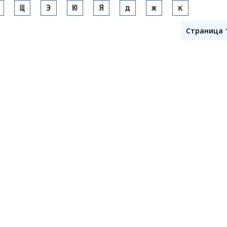
Щ
Э
Ю
Я
д
ж
к
Страница 1