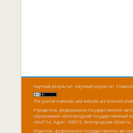
Научный результат. Научный результат. Социоло
The journal materials and website are licensed und
Учредитель: федеральное государственное ав
образования «Белгородский государственный н
«БелГУ»). Адрес: 308015, Белгородская область, г
Издатель: федеральное государственное авто