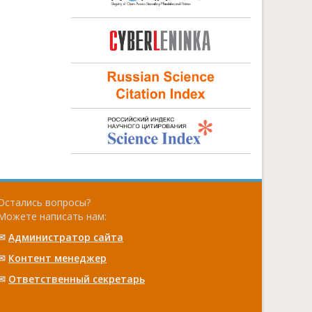
Остались вопросы?
Можете написать нам:
✉
Администратор сайта
✉
Контент менеджер
✉
Ответственный cекретарь