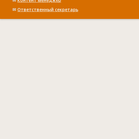
✉
Контент менеджер
✉
Ответственный cекретарь