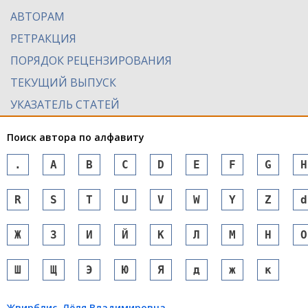
АВТОРАМ
РЕТРАКЦИЯ
ПОРЯДОК РЕЦЕНЗИРОВАНИЯ
ТЕКУЩИЙ ВЫПУСК
УКАЗАТЕЛЬ СТАТЕЙ
Поиск автора по алфавиту
.
A
B
C
D
E
F
G
H
R
S
T
U
V
W
Y
Z
d
Ж
З
И
Й
К
Л
М
Н
О
Ш
Щ
Э
Ю
Я
д
ж
к
Жвирблис
, Лёля Владимировна