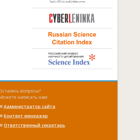
Остались вопросы?
Можете написать нам:
✉
Администратор сайта
✉
Контент менеджер
✉
Ответственный cекретарь