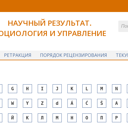
НАУЧНЫЙ РЕЗУЛЬТАТ.
ОЦИОЛОГИЯ И УПРАВЛЕНИЕ
РЕТРАКЦИЯ
ПОРЯДОК РЕЦЕНЗИРОВАНИЯ
ТЕК
G
H
I
J
K
L
M
N
W
Y
Z
d
Á
Ć
Š
А
Й
К
Л
М
Н
О
П
Р