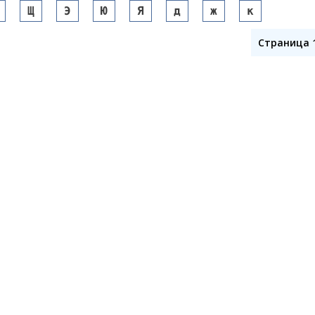
Щ
Э
Ю
Я
д
ж
к
Страница 1