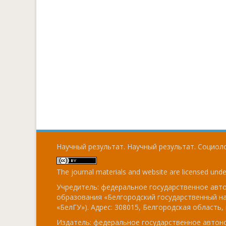
Научный результат. Научный результат. Социоло
The journal materials and website are licensed und
Учредитель: федеральное государственное ав
образования «Белгородский государственный н
«БелГУ»). Адрес: 308015, Белгородская область, г
Издатель: федеральное государственное авто