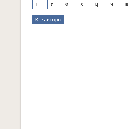
Т
У
Ф
Х
Ц
Ч
Ш
Все авторы