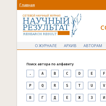
Главная
С
О ЖУРНАЛЕ
АРХИВ
АВТОРАМ
Поиск автора по алфавиту
.
A
B
C
D
E
F
P
Q
R
S
T
U
V
В
Г
Д
Е
Ж
З
И