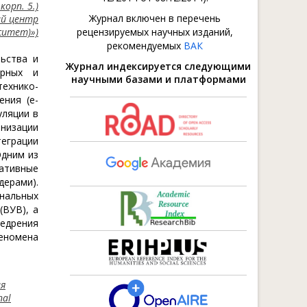
корп. 5.)
Журнал включен в перечень
ий центр
ситет)»)
рецензируемых научных изданий,
рекомендуемых
ВАК
ьства и
Журнал индексируется следующими
урных и
научными базами и платформами
ехнико-
ения (e-
уляции в
анизации
теграции
Одним из
ативные
дерами).
ональных
(ВУВ), а
недрения
феномена
ая
nal