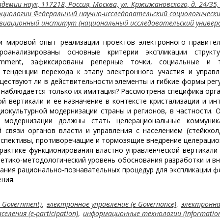
демии наук, 117218, Россия, Москва, ул. Кржижановского, д. 24/35, 
циологии Федеральный научно-исследовательский социологическ
 авиационный институт (национальный исследовательский универ
и мировой опыт реализации проектов электронного правител
Проанализированы основные критерии экспликации структ
rnment, зафиксированы реперные точки, социальные и т
тенденции перехода к этапу электронного участия и управл
 существуют ли в действительности элементы и гибкие формы рег
наблюдается только их имитация? Рассмотрена специфика орг
й вертикали и её назначение в контексте кристализации и ин
иокультурной модернизации страны и регионов, в частности. 
й модернизации должны стать целерациональные коммуник
 связи органов власти и управления с населением (стейкхол
рспективы, противоречащие и тормозящие внедрение целераци
рактике функционирования властно-управленческой вертикали 
етико-методологический уровень обоснования разработки и в
ания рационально-познавательных процедур для экспликации 
ния.
-Government)
,
электронное управление (e-Governаnce)
,
электронн
еления (e-participation)
,
информационные технологии (informatio