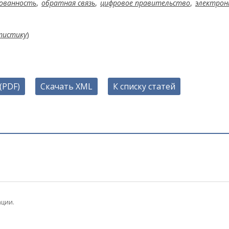
ованность
,
обратная связь
,
цифровое правительство
,
электрон
тистику
)
(PDF)
Скачать XML
К списку статей
ации.