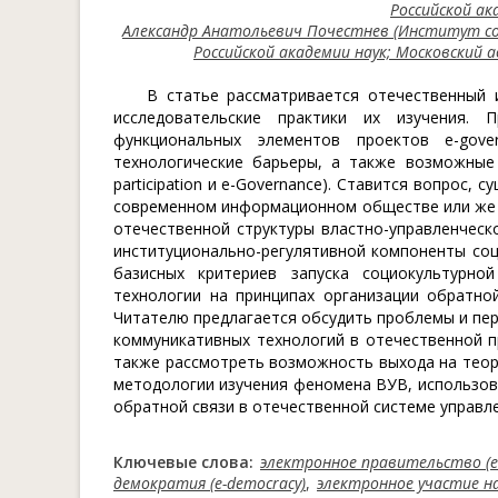
Российской ака
Александр Анатольевич Почестнев (Институт со
Российской академии наук; Московский
В статье рассматривается отечественный 
исследовательские практики их изучения. 
функциональных элементов проектов e-gove
технологические барьеры, а также возможные 
participation и e-Governance). Ставится вопрос,
современном информационном обществе или же 
отечественной структуры властно-управленческо
институционально-регулятивной компоненты соц
базисных критериев запуска социокультурно
технологии на принципах организации обратной
Читателю предлагается обсудить проблемы и пе
коммуникативных технологий в отечественной п
также рассмотреть возможность выхода на теор
методологии изучения феномена ВУВ, использов
обратной связи в отечественной системе управле
Ключевые слова:
электронное правительство (e
демократия (e-democracy)
,
электронное участие нас