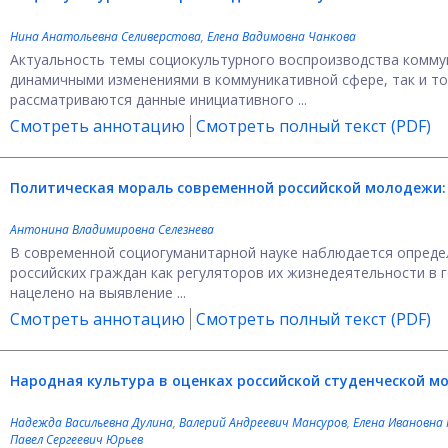
Нина Анатольевна Селиверстова
,
Елена Вадимовна Чанкова
Актуальность темы социокультурного воспроизводства комму
динамичными изменениями в коммуникативной сфере, так и то
рассматриваются данные инициативного ...
Смотреть аннотацию
Смотреть полный текст (PDF)
Политическая мораль современной российской молодежи: 
Антонина Владимировна Селезнева
В современной социогуманитарной науке наблюдается опред
российских граждан как регуляторов их жизнедеятельности в 
нацелено на выявление ...
Смотреть аннотацию
Смотреть полный текст (PDF)
Народная культура в оценках российской студенческой
м
Надежда Васильевна Дулина
,
Валерий Андреевич Мансуров
,
Елена Ивановна
Павел Сергеевич Юрьев