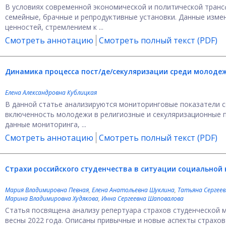
В условиях современной экономической и политической тран
семейные, брачные и репродуктивные установки. Данные изме
ценностей, стремлением к ...
Смотреть аннотацию
Смотреть полный текст (PDF)
Динамика процесса пост/де/секуляризации среди
молодеж
Елена Александровна Кублицкая
В данной статье анализируются мониторинговые показатели с
включенность молодежи в религиозные и секуляризационные п
данные мониторинга, ...
Смотреть аннотацию
Смотреть полный текст (PDF)
Страхи российского студенчества
в ситуации социальной
Мария Владимировна Певная
,
Елена Анатольевна Шуклина
,
Татьяна Сергеев
Марина Владимировна Худякова
,
Инна Сергеевна Шаповалова
Статья посвящена анализу репертуара страхов студенческой 
весны 2022 года. Описаны привычные и новые аспекты страхов 