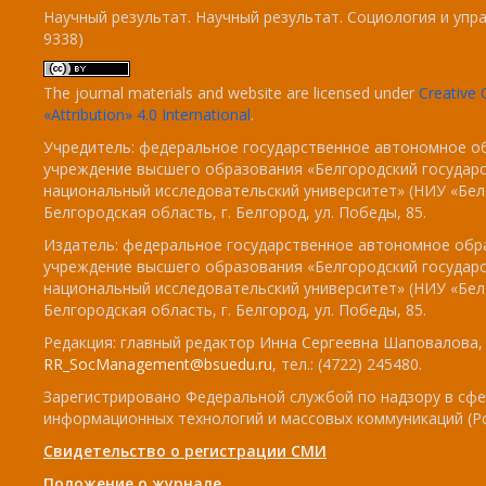
Научный результат. Научный результат. Социология и упра
9338)
The journal materials and website are licensed under
Creativ
«Attribution» 4.0 International
.
Учредитель: федеральное государственное автономное о
учреждение высшего образования «Белгородский государ
национальный исследовательский университет» (НИУ «БелГ
Белгородская область, г. Белгород, ул. Победы, 85.
Издатель: федеральное государственное автономное обр
учреждение высшего образования «Белгородский государ
национальный исследовательский университет» (НИУ «БелГ
Белгородская область, г. Белгород, ул. Победы, 85.
Редакция: главный редактор Инна Сергеевна Шаповалова, e
RR_SocManagement@bsuedu.ru
, тел.: (4722) 245480.
Зарегистрировано Федеральной службой по надзору в сфе
информационных технологий и массовых коммуникаций (Р
Свидетельство о регистрации СМИ
Положение о журнале