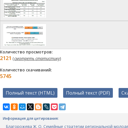
Количество просмотров:
2121
(
смотреть статистику
)
Количество скачиваний:
5745
Полный текст (HTML)
Полный текст (PDF)
Ск
Информация для цитирования:
Благорожева Ж. О. Семейные стратегии региональной молодежи