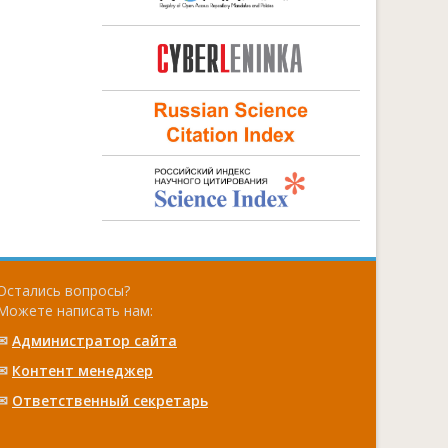
Остались вопросы?
Можете написать нам:
✉
Администратор сайта
✉
Контент менеджер
✉
Ответственный cекретарь