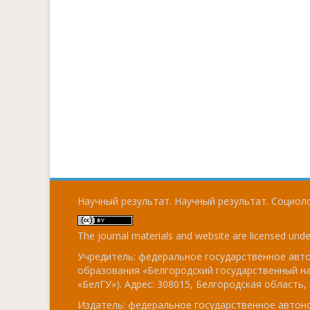
Научный результат. Научный результат. Социоло
The journal materials and website are licensed und
Учредитель: федеральное государственное ав
образования «Белгородский государственный н
«БелГУ»). Адрес: 308015, Белгородская область, г
Издатель: федеральное государственное авто