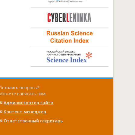
Остались вопросы?
Можете написать нам:
✉
Администратор сайта
✉
Контент менеджер
✉
Ответственный cекретарь