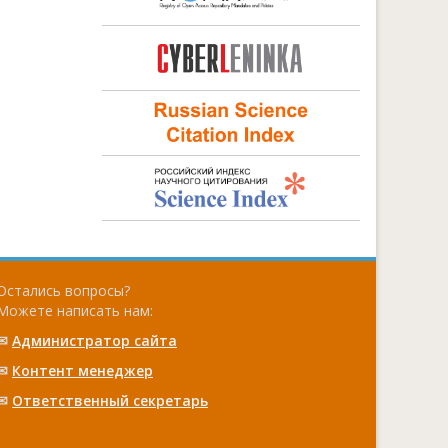
Остались вопросы?
Можете написать нам:
✉
Администратор сайта
✉
Контент менеджер
✉
Ответственный cекретарь