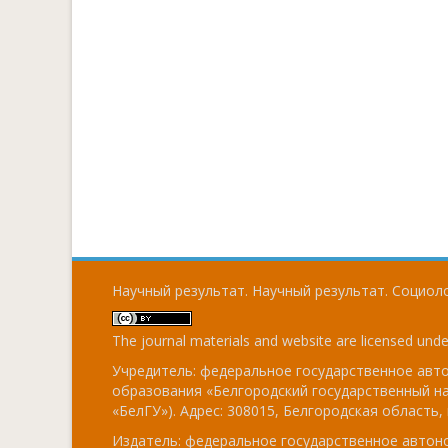
Научный результат. Научный результат. Социоло
The journal materials and website are licensed und
Учредитель: федеральное государственное ав
образования «Белгородский государственный н
«БелГУ»). Адрес: 308015, Белгородская область, г
Издатель: федеральное государственное авто