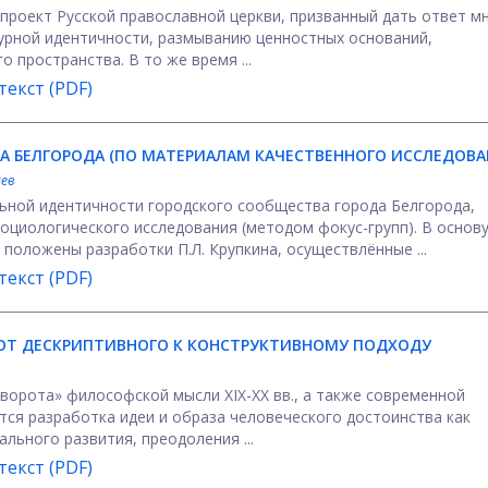
проект Русской православной церкви, призванный дать ответ м
урной идентичности, размыванию ценностных оснований,
пространства. В то же время ...
екст (PDF)
 БЕЛГОРОДА (ПО МАТЕРИАЛАМ КАЧЕСТВЕННОГО ИССЛЕДОВА
ев
льной идентичности городского сообщества города Белгорода,
социологического исследования (методом фокус-групп). В основ
положены разработки П.Л. Крупкина, осуществлённые ...
екст (PDF)
 ОТ ДЕСКРИПТИВНОГО К КОНСТРУКТИВНОМУ ПОДХОДУ
орота» философской мысли XIX-XX вв., а также современной
ется разработка идеи и образа человеческого достоинства как
льного развития, преодоления ...
екст (PDF)