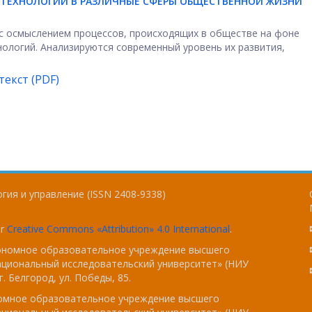
 ТЕХНОЛОГИЙ В РАЗЛИЧНЫЕ СФЕРЫ ОБЩЕСТВЕННОЙ ЖИЗНИ
 с осмыслением процессов, происходящих в обществе на фоне
нологий. Анализируются современный уровень их развития,
екст (PDF)
гия и управление (ISSN 2408-9338)
er
Creative Commons «Attribution» 4.0 International
.
тономное образовательное учреждение высшего
ациональный исследовательский университет» (НИУ
. Белгород, ул. Победы, 85.
номное образовательное учреждение высшего