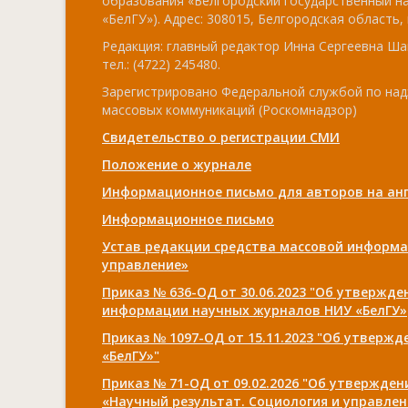
образования «Белгородский государственный н
«БелГУ»). Адрес: 308015, Белгородская область, г
Редакция: главный редактор Инна Сергеевна Ша
тел.: (4722) 245480.
Зарегистрировано Федеральной службой по над
массовых коммуникаций (Роскомнадзор)
Свидетельство о регистрации СМИ
Положение о журнале
Информационное письмо для авторов на анг
Информационное письмо
Устав редакции средства массовой информа
управление»
Приказ № 636-ОД от 30.06.2023 "Об утвержд
информации научных журналов НИУ «БелГУ»
Приказ № 1097-ОД от 15.11.2023 "Об утверж
«БелГУ»"
Приказ № 71-ОД от 09.02.2026 "Об утвержде
«Научный результат. Социология и управлен