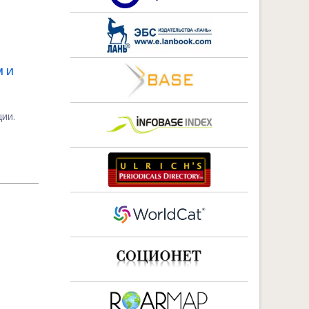
М И
ии.