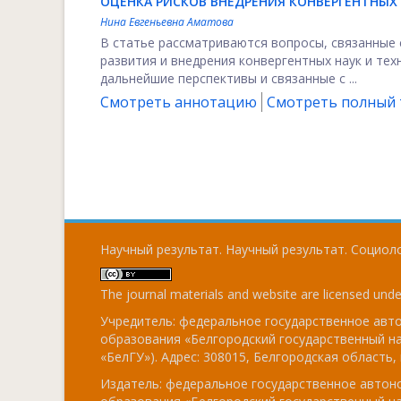
ОЦЕНКА РИСКОВ ВНЕДРЕНИЯ КОНВЕРГЕНТНЫХ
Нина Евгеньевна Аматова
В статье рассматриваются вопросы, связанные
развития и внедрения конвергентных наук и тех
дальнейшие перспективы и связанные с ...
Смотреть аннотацию
Смотреть полный т
Научный результат. Научный результат. Социоло
The journal materials and website are licensed und
Учредитель: федеральное государственное ав
образования «Белгородский государственный н
«БелГУ»). Адрес: 308015, Белгородская область, г
Издатель: федеральное государственное авто