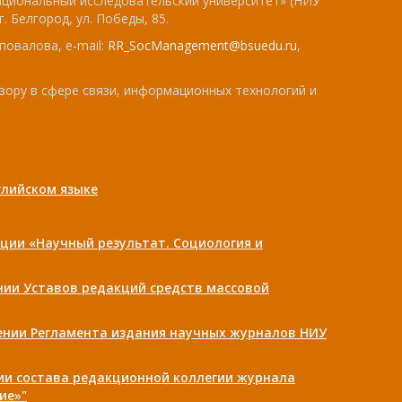
ациональный исследовательский университет» (НИУ
. Белгород, ул. Победы, 85.
повалова, e-mail:
RR_SocManagement@bsuedu.ru
,
зору в сфере связи, информационных технологий и
лийском языке
ции «Научный результат. Социология и
ении Уставов редакций средств массовой
дении Регламента издания научных журналов НИУ
нии состава редакционной коллегии журнала
ие»"