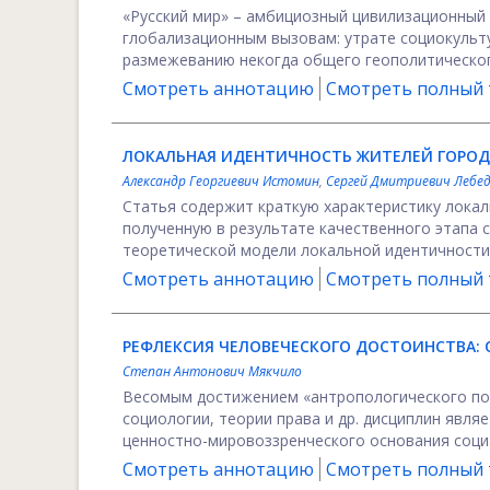
«Русский мир» – амбициозный цивилизационный 
глобализационным вызовам: утрате социокульт
размежеванию некогда общего геополитического 
Смотреть аннотацию
Смотреть полный т
ЛОКАЛЬНАЯ ИДЕНТИЧНОСТЬ ЖИТЕЛЕЙ ГОРОДА
Александр Георгиевич Истомин
,
Сергей Дмитриевич Лебед
Статья содержит краткую характеристику лока
полученную в результате качественного этапа 
теоретической модели локальной идентичности 
Смотреть аннотацию
Смотреть полный т
РЕФЛЕКСИЯ ЧЕЛОВЕЧЕСКОГО ДОСТОИНСТВА:
Степан Антонович Мякчило
Весомым достижением «антропологического пов
социологии, теории права и др. дисциплин явля
ценностно-мировоззренческого основания социа
Смотреть аннотацию
Смотреть полный т