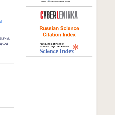
Ы
леммы,
одход