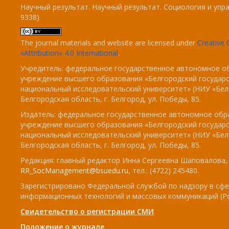
Научный результат. Научный результат. Социология и упра
9338)
The journal materials and website are licensed under
Creativ
«Attribution» 4.0 International
.
Учредитель: федеральное государственное автономное о
учреждение высшего образования «Белгородский государ
национальный исследовательский университет» (НИУ «БелГ
Белгородская область, г. Белгород, ул. Победы, 85.
Издатель: федеральное государственное автономное обр
учреждение высшего образования «Белгородский государ
национальный исследовательский университет» (НИУ «БелГ
Белгородская область, г. Белгород, ул. Победы, 85.
Редакция: главный редактор Инна Сергеевна Шаповалова, e
RR_SocManagement@bsuedu.ru
, тел.: (4722) 245480.
Зарегистрировано Федеральной службой по надзору в сфе
информационных технологий и массовых коммуникаций (Р
Свидетельство о регистрации СМИ
Положение о журнале