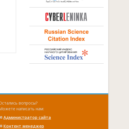
Остались вопросы?
Можете написать нам:
✉
Администратор сайта
✉
Контент менеджер