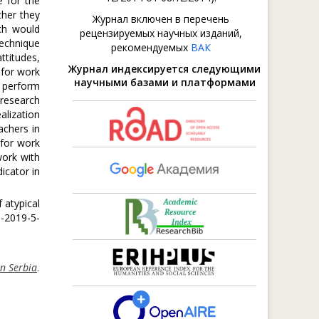
e for the
ther they
Журнал включен в перечень
ch would
рецензируемых научных изданий,
technique
рекомендуемых
ВАК
ttitudes,
Журнал индексируется следующими
 for work
научными базами и платформами
o perform
 research
alization
achers in
 for work
work with
icator in
 atypical
8-2019-5-
in Serbia
.