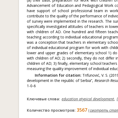
(a) their basic preparation for work with children o
Advancement of Education and Pedagogical Work cont
have support of school professional team in work
contribute to the quality of the performance of indiv
of survey were implemented in the research. The su
specifically investigated attitudes of teachers in l
with children of AD. One hundred and fifteen teach
teaching according to individual educational programs
was a conception that teachers in elementary schools
of individual educational program for work with chil
lower and upper grades of elementary school 1) do 
with children of AD; 2) secondly, they do not differ
children of AD; 3) finally, elementary school teachers
measuring the quality improvement of individual educ
Information for citation:
Trifunović, V. S. (20
development in the republic of Serbia”,
Research Resu
1-0-6
Ключевые слова:
education atypical development
,
3567
Количество просмотров:
(
смотреть ста