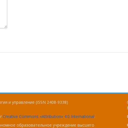
гия и управление (ISSN 2408-9338)
er
Creative Commons «Attribution» 4.0 International
.
тономное образовательное учреждение высшего