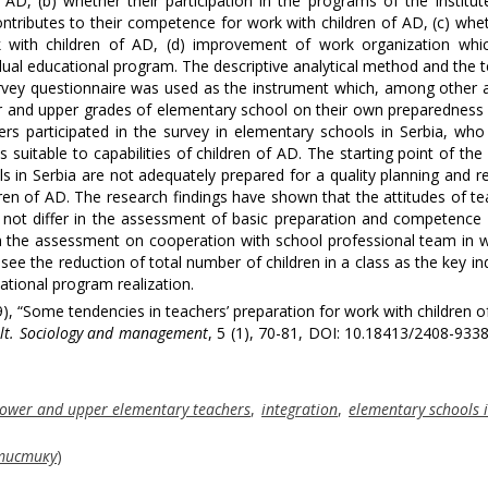
f AD, (b) whether their participation in the programs of the Institut
ributes to their competence for work with children of AD, (c) whe
 with children of AD, (d) improvement of work organization whi
idual educational program. The descriptive analytical method and the 
rvey questionnaire was used as the instrument which, among other a
ower and upper grades of elementary school on their own preparedness
ers participated in the survey in elementary schools in Serbia, wh
 suitable to capabilities of children of AD. The starting point of the
 in Serbia are not adequately prepared for a quality planning and re
dren of AD. The research findings have shown that the attitudes of te
not differ in the assessment of basic preparation and competence
 in the assessment on cooperation with school professional team in 
 see the reduction of total number of children in a class as the key ind
ational program realization.
19), “Some tendencies in teachers’ preparation for work with children of
lt. Sociology and management
, 5 (1), 70-81, DOI: 10.18413/2408-933
lower and upper elementary teachers
,
integration
,
elementary schools 
тистику
)