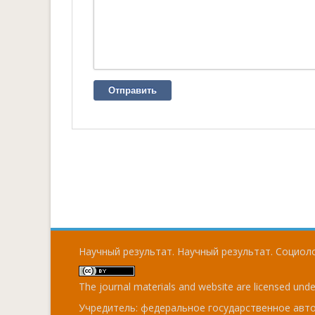
Отправить
Научный результат. Научный результат. Социоло
The journal materials and website are licensed und
Учредитель: федеральное государственное ав