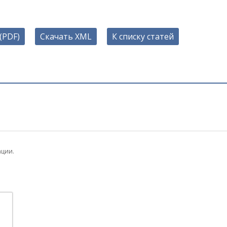
(PDF)
Скачать XML
К списку статей
ации.