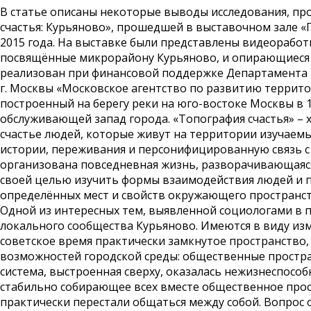
В статье описаны некоторые выводы исследования, пр
счастья: Курьяново», прошедшей в выставочном зале «
2015 года. На выставке были представлены видеорабо
посвящённые микрорайону Курьяново, и опирающиеся 
реализован при финансовой поддержке Департамента 
г. Москвы «Московское агентство по развитию террито
построенный на берегу реки на юго-востоке Москвы в 19
обслуживающей запад города. «Топография счастья» –
счастье людей, которые живут на территории изучаемы
истории, переживания и персонифицированную связь с 
организована повседневная жизнь, разворачивающаяся
своей целью изучить формы взаимодействия людей и п
определённых мест и свойств окружающего пространств
Одной из интересных тем, выявленной социологами в п
локального сообщества Курьяново. Имеются в виду из
советское время практически замкнутое пространство,
возможностей городской среды: общественные простран
система, выстроенная сверху, оказалась нежизнеспосо
стабильно собирающее всех вместе общественное прост
практически перестали общаться между собой. Вопрос о