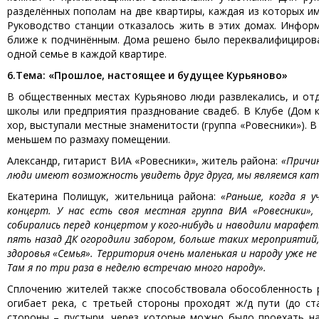
разделённых пополам на две квартиры, каждая из которых и
Руководство станции отказалось жить в этих домах. Инфор
ближе к подчинённым. Дома решено было переквалифицирова
одной семье в каждой квартире.
6.
Тема: «Прошлое, настоящее и будущее Курьяново»
В общественных местах Курьяново люди развлекались, и от
школы или предприятия празднование свадеб. В Клубе (Дом к
хор, выступали местные знаменитости (группа «Ровесники»). 
меньшем по размаху помещении.
Александр, гитарист ВИА «Ровесники», житель района:
«Причин
люди имеют возможность увидеть друг друга, мы являемся ка
Екатерина Полищук, жительница района:
«Раньше, когда я 
концерт. У нас есть своя местная группа ВИА «Ровесники»
собирались перед концертом у кого-нибудь и наводили марафет
пять назад ДК огородили забором, больше таких мероприятий, 
здоровья «Семья». Территория очень маленькая и народу уже не
Там я по три раза в неделю встречаю много народу».
Сплочению жителей также способствовала обособленность ра
огибает река, с третьей стороны проходят ж/д пути (до с
стороны – пустыри, через которые можно было проехать на