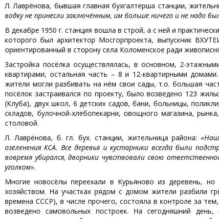
Л. Лаврёнова, бывшая главная бухгалтерша станции, житель
водку не принесли заключённым, им больше ничего и не надо бы
В декабре 1950 г. станция вошла в строй, а с ней и практиче
которого был архитектор Мосгорпроекта, выпускник ВХУТЕИ
ориентированный в сторону села Коломенское ради живописн
Застройка посёлка осуществлялась, в основном, 2-этажным
квартирами, остальная часть – 8 и 12-квартирными домами
жители могли разбивать на нём свои сады, т.о. большая час
посёлок застраивался по проекту, было возведено 123 жилы
(Клуба), двух школ, 6 детских садов, бани, больницы, поликл
складов, булочной-хлебопекарни, овощного магазина, рынка
столовой.
Л. Лаврёнова, б. гл. бух. станции, жительница района:
«Наш
озеленения КСА. Все деревья и кустарники всегда были подстр
вовремя убирался, дворники чувствовали свою ответственнос
уголком».
Многие новосёлы переехали в Курьяново из деревень, но
хозяйством. На участках рядом с домом жители разбили гря
времена СССР), в числе прочего, состояла в контроле за тем
возведено самовольных построек. На сегодняшний день, 