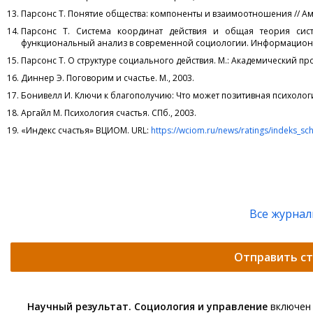
Парсонс Т. Понятие общества: компоненты и взаимоотношения // Аме
Парсонс Т. Система координат действия и общая теория систе
функциональный анализ в современной социологии. Информационный
Парсонс Т. О структуре социального действия. М.: Академический прое
Диннер Э. Поговорим и счастье. М., 2003.
Бонивелл И. Ключи к благополучию: Что может позитивная психология
Аргайл М. Психология счастья. СПб., 2003.
«Индекс счастья» ВЦИОМ. URL:
https://wciom.ru/news/ratings/indeks_sc
Все журна
Отправить с
Научный результат. Социология и управление
включен 