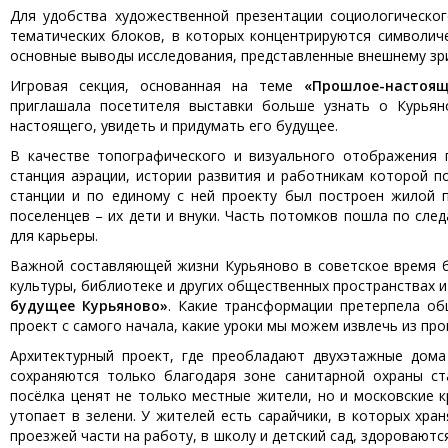
Для удобства художественной презентации социологическо
тематических блоков, в которых концентрируются символич
основные выводы исследования, представленные внешнему зр
Игровая секция, основанная на теме
«Прошлое-настоящ
приглашала посетителя выставки больше узнать о Курьян
настоящего, увидеть и придумать его будущее.
В качестве топографического и визуального отображения 
станция аэрации, истории развития и работникам которой 
станции и по единому с ней проекту был построен жилой п
поселенцев – их дети и внуки. Часть потомков пошла по сле
для карьеры.
Важной составляющей жизни Курьяново в советское время б
культуры, библиотеке и других общественных пространствах 
будущее Курьяново»
. Какие трансформации претерпела об
проект с самого начала, какие уроки мы можем извлечь из пр
Архитектурный проект, где преобладают двухэтажные дома
сохраняются только благодаря зоне санитарной охраны ст
посёлка ценят не только местные жители, но и московские 
утопает в зелени. У жителей есть сарайчики, в которых хр
проезжей части на работу, в школу и детский сад, здороваютс