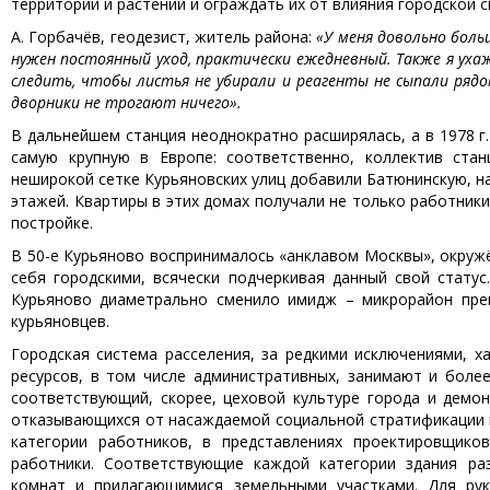
территории и растений и ограждать их от влияния городской 
А. Горбачёв, геодезист, житель района:
«У меня довольно боль
нужен постоянный уход, практически ежедневный. Также я ухаж
следить, чтобы листья не убирали и реагенты не сыпали рядо
дворники не трогают ничего».
В дальнейшем станция неоднократно расширялась, а в 1978 г
самую крупную в Европе: соответственно, коллектив ста
неширокой сетке Курьяновских улиц добавили Батюнинскую, на
этажей. Квартиры в этих домах получали не только работник
постройке.
В 50-е Курьяново воспринималось «анклавом Москвы», окруж
себя городскими, всячески подчеркивая данный свой стату
Курьяново диаметрально сменило имидж – микрорайон пр
курьяновцев.
Городская система расселения, за редкими исключениями, х
ресурсов, в том числе административных, занимают и боле
соответствующий, скорее, цеховой культуре города и демо
отказывающихся от насаждаемой социальной стратификации в
категории работников, в представлениях проектировщико
работники. Соответствующие каждой категории здания ра
комнат и прилагающимися земельными участками. Для рук