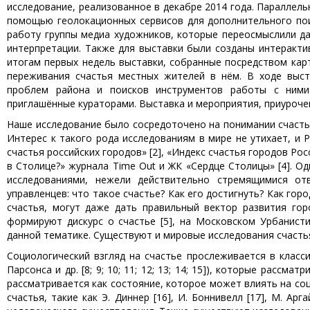
исследование, реализованное в декабре 2014 года. Параллел
помощью геолокационных сервисов для дополнительного пои
работу группы медиа художников, которые переосмыслили да
интерпретации. Также для выставки были созданы интеракт
итогам первых недель выставки, собранные посредством кар
переживания счастья местных жителей в нём. В ходе выс
проблем района и поисков инструментов работы с ними.
приглашённые кураторами. Выставка и мероприятия, приурочен
Наше исследование было сосредоточено на понимании счасть
Интерес к такого рода исследованиям в мире не утихает, и 
счастья российских городов» [2], «Индекс счастья городов Р
в Столице?» журнала Time Out и ЖК «Сердце Столицы» [4].
исследованиями, нежели действительно стремящимися от
управленцев: что такое счастье? Как его достигнуть? Как го
счастья, могут даже дать правильный вектор развития гор
формируют дискурс о счастье [5], на Московском Урбанист
данной тематике. Существуют и мировые исследования счастья, та
Социологический взгляд на счастье прослеживается в класси
Парсонса и др. [8; 9; 10; 11; 12; 13; 14; 15]), которые рассма
рассматривается как состояние, которое может влиять на с
счастья, такие как Э. Диннер [16], И. Боннивелл [17], М. А