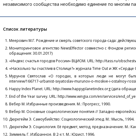
независимого сообщества необходимо единение по многим п
Список литературы
Меерович М.Г. Рождение и смерть советского города-сада: действующи
Мониторинговое агентство NewsEffector совместно с Фондом региона
обращения: 30.01.2017)
«Индекс счастья городов России» ВЦИОМ. URL: http://tass.ru/obschest
«Насколько ты счастлив в Столице?» журнала Time Out и ЖК «Сердце 
Мурунов Святослав «О городах, в которых люди не могут быть счастл
interview/166717-urbanist-svyatoslav-murunov-o-moskve-i-ostalnoy-ross
Happy Index Planet. URL: http://www.happyplanetindex.org (дата обраще
End of the Year survey. URL: http://www.wingia.com/en/services/end_of_y
Вебер М. Избранные произведения. М.: Прогресс, 1990.
Вебер М. Основные социологические понятия // Западно-европейская 
Дюркгейм Э. Самоубийство: Социологический этюд. М.: Мысль, 1994.
Дюркгейм Э. Социология. Её предмет, метод, предназначение. М.: Кан
Зиммель Г. Избранное. В 2-х т. М.: Юрист, 1996.