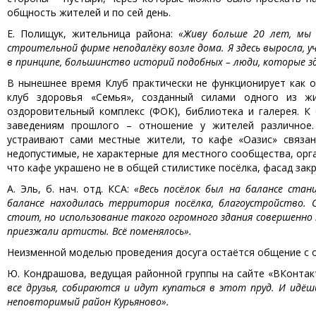
общность жителей и по сей день.
Е. Полищук, жительница района:
«Живу больше 20 лет, мы 
строительной фирме неподалёку возле дома. Я здесь выросла, у
в принципе, большинство историй подобных – люди, которые зде
В нынешнее время Клуб практически не функционирует как о
клуб здоровья «Семья», созданный силами одного из жи
оздоровительный комплекс (ФОК), библиотека и галерея. К
заведениям прошлого – отношение у жителей различное.
устраивают сами местные жители, то кафе «Оазис» связа
недопустимые, не характерные для местного сообщества, орг
что кафе украшено не в общей стилистике посёлка, фасад зак
А. Эль, б. нач. отд. КСА:
«Весь посёлок был на балансе ста
балансе находилась территория посёлка, благоустройство.
стоит, но использование такого огромного здания совершенно
приезжали артисты. Всё поменялось».
Неизменной моделью проведения досуга остаётся общение с о
Ю. Кондрашова, ведущая районной группы на сайте «ВКонтак
все друзья, собираются и идут купаться в этот пруд. И идёш
неповторимый район Курьяново».