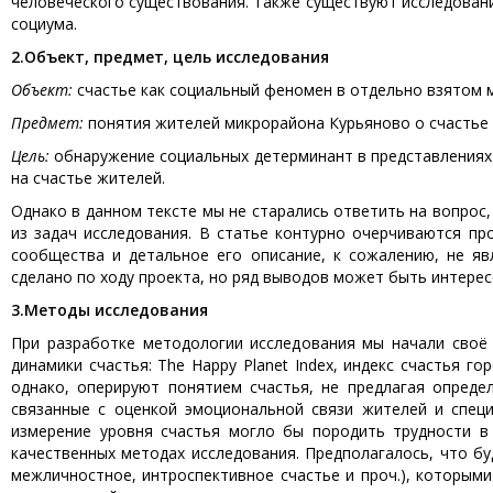
человеческого существования. Также существуют исследовани
социума.
2.
Объект, предмет, цель исследования
Объект:
счастье как социальный феномен в отдельно взятом 
Предмет:
понятия жителей микрорайона Курьяново о счастье и
Цель:
обнаружение социальных детерминант в представлениях 
на счастье жителей.
Однако в данном тексте мы не старались ответить на вопрос,
из задач исследования. В статье контурно очерчиваются п
сообщества и детальное его описание, к сожалению, не яв
сделано по ходу проекта, но ряд выводов может быть интерес
3.
Методы исследования
При разработке методологии исследования мы начали своё 
динамики счастья: The Happy Planet Index, индекс счастья г
однако, оперируют понятием счастья, не предлагая опреде
связанные с оценкой эмоциональной связи жителей и специ
измерение уровня счастья могло бы породить трудности в
качественных методах исследования. Предполагалось, что б
межличностное, интроспективное счастье и проч.), которы