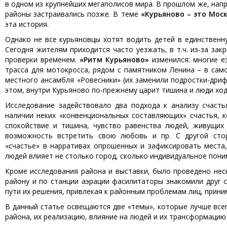
в одном из крупнейших мегаполисов мира. В прошлом же, нап
районы застраивались позже. В теме
«Курьяново – это Мос
эта история.
Однако не все курьяновцы хотят водить детей в единственн
Сегодня жителям приходится часто уезжать, в т.ч. из-за за
проверки временем.
«Ритм Курьяново»
изменился: многие е
трасса для мотокросса, рядом с памятником Ленина – в са
местного ансамбля «Ровесники» (их заменили подростки-дри
этом, внутри Курьяново по-прежнему царит тишина и люди хо
Исследование задействовало два подхода к анализу счасть
наличии неких «конвенциональных составляющих» счастья, 
спокойствие и тишина, чувство равенства людей, живущих 
возможность встретить свою любовь и пр. С другой стор
«счастье» в нарративах опрошенных и зафиксировать места,
людей влияет не столько город, сколько индивидуальное пон
Кроме исследования района и выставки, было проведено нес
району и по станции аэрации фасилитаторы знакомили друг 
пути их решения, привлекая к районным проблемам лиц, прин
В данный статье освещаются две «темы», которые лучше все
района, их реализацию, влияние на людей и их трансформацию