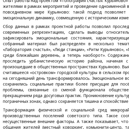
Опыт работы над проектом «Топография счастья. Курьяново» 
жителями в рамках мероприятий и проведение одноименной в
повседневном мире Курьяново: такой подход позволяет 
эмоциональную динамику, совмещенную с историческими изме
Сбор данных в рамках проектной работы позволил прослед
современных репрезентациях, сделать выводы относител
зафиксировать эмоциональные состояния, характеризую
собранный материал был распределён в несколько темати
«Лаборатория счастья», «Люди станции», «Ритм Курьяново», 
среди ближайших деревень, а теперь наоборот». Содержани
проследить урбанистическую историю района, начиная с
произошедшие в общественных пространствах Курьяново. Выя
считавшееся «островком» городской культуры в сельском пр
на сегодняшний день трансформировалось. Эмоциональное во
сохранились социальные практики более присущие для посё
проблемы, связанные со сменой функционала обществе
прекращением ряда досуговых практик. Проникновение культу
пограничных зонах, однако сохраняется тишина и спокойствие
Трансформация физической и социальной сред микрора
производственных поселений советского типа. Такое со
несущественные внешние факторы. А также показывает, что
общения жителей (местный коворкинг, комьюнити-центр, т