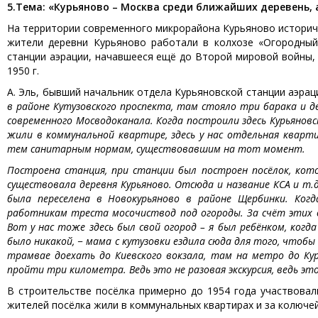
5.
Тема: «Курьяново – Москва среди ближайших деревень, 
На территории современного микрорайона Курьяново историче
жители деревни Курьяново работали в колхозе «Огородный
станции аэрации, начавшееся ещё до Второй мировой войны, 
1950 г.
А. Эль, бывший начальник отдела Курьяновской станции аэрац
в районе Кутузовского проспекта, там стояло три барака и д
современного Мосводоканала. Когда построили здесь Курьянов
жили в коммунальной квартире, здесь у нас отдельная кварт
тем санитарным нормам, существовавшим на тот момент.
Построена станция, при станции был построен посёлок, кот
существовала деревня Курьяново. Отсюда и название КСА и т.
была переселена в Новокурьяново в районе Щербинки. Ког
работникам треста мосочиствод под огороды. За счёт этих о
Вот у нас тоже здесь был свой огород – я был ребёнком, ког
было никакой, − мама с кутузовки ездила сюда для того, чтоб
трамвае доехать до Киевского вокзала, там на метро до Ку
пройти три километра. Ведь это не разовая экскурсия, ведь эт
В строительстве посёлка примерно до 1954 года участвова
жителей посёлка жили в коммунальных квартирах и за колючей