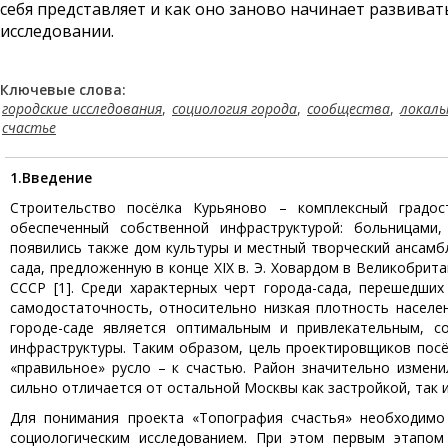
себя представляет и как оно заново начинает развиват
исследовании.
Ключевые слова:
городские исследования
,
социология города
,
сообщества
,
локаль
счастье
1.
Введение
Строительство посёлка Курьяново – комплексный градос
обеспеченный собственной инфраструктурой: больницами,
появились также дом культуры и местный творческий ансамб
сада, предложенную в конце XIX в. Э. Ховардом в Великобри
СССР [1]. Среди характерных черт города-сада, перешедши
самодостаточность, относительно низкая плотность населе
городе-саде является оптимальным и привлекательным, с
инфраструктуры. Таким образом, цель проектировщиков пос
«правильное» русло – к счастью. Район значительно измен
сильно отличается от остальной Москвы как застройкой, так
Для понимания проекта «Топография счастья» необходимо 
социологическим исследованием. При этом первым этапом 