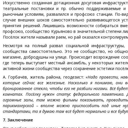
Искусственно созданная дотационная досуговая инфраструкт
театральные постановки и пр. обычно поддерживаемые и
рыночным условиям, развалился и профсоюз станции. По-ви
случае внешних шоков самостоятельно развивающегося уст
принятия решений. Лишившись возможности собираться вмес
профсоюз, сообщество Курьяново в значительной степени ли
Посёлок жители называли раем, но рай оказался контролируе
Несмотря на полный развал социальной инфраструктуры,
сообщества самостоятельно. Это не сообщество, но общнос
магазине, добродушны на улице. Происходит возрождение соо
где теперь выступает местный ансамбль, у некоторых жите
активной жизни сообщества через сохранение эстетики посёлк
А. Горбачёв, житель района, геодезист:
«Надо провести, нав
которые сейчас все железные. Насколько я понимаю, они 
бронированное стекло, чтобы его не разбили ногами. Всё буде
комнатах. Посёлку нужен статус федерального памятника. 
огромные залы, там можно фильмы показывать, проводить 
парикмахерской – вполне можно приспособить под иные ну
стандартами, то я думаю там всё будет нормально и все буду
7. Заключение