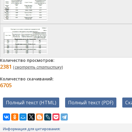
Количество просмотров:
2381
(
смотреть статистику
)
Количество скачиваний:
6705
Полный текст (HTML)
Полный текст (PDF)
Ск
Информация для цитирования: