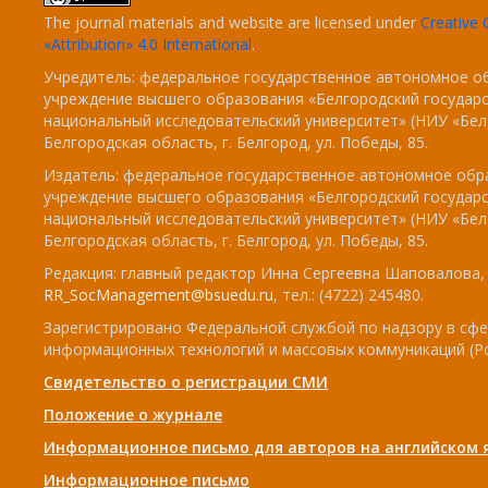
The journal materials and website are licensed under
Creativ
«Attribution» 4.0 International
.
Учредитель: федеральное государственное автономное о
учреждение высшего образования «Белгородский государ
национальный исследовательский университет» (НИУ «БелГ
Белгородская область, г. Белгород, ул. Победы, 85.
Издатель: федеральное государственное автономное обр
учреждение высшего образования «Белгородский государ
национальный исследовательский университет» (НИУ «БелГ
Белгородская область, г. Белгород, ул. Победы, 85.
Редакция: главный редактор Инна Сергеевна Шаповалова, e
RR_SocManagement@bsuedu.ru
, тел.: (4722) 245480.
Зарегистрировано Федеральной службой по надзору в сфе
информационных технологий и массовых коммуникаций (Р
Свидетельство о регистрации СМИ
Положение о журнале
Информационное письмо для авторов на английском 
Информационное письмо