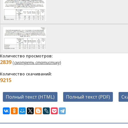
Количество просмотров:
2839
(
смотреть статистику
)
Количество скачиваний:
9215
Полный текст (HTML)
Полный текст (PDF)
Ск