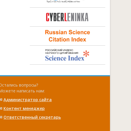
Остались вопросы?
Можете написать нам:
✉
Администратор сайта
✉
Контент менеджер
✉
Ответственный cекретарь