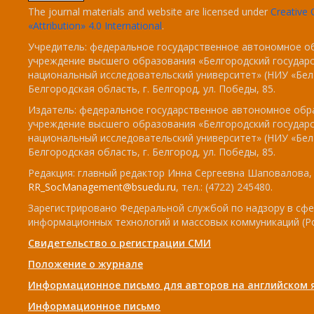
The journal materials and website are licensed under
Creativ
«Attribution» 4.0 International
.
Учредитель: федеральное государственное автономное о
учреждение высшего образования «Белгородский государ
национальный исследовательский университет» (НИУ «БелГ
Белгородская область, г. Белгород, ул. Победы, 85.
Издатель: федеральное государственное автономное обр
учреждение высшего образования «Белгородский государ
национальный исследовательский университет» (НИУ «БелГ
Белгородская область, г. Белгород, ул. Победы, 85.
Редакция: главный редактор Инна Сергеевна Шаповалова, e
RR_SocManagement@bsuedu.ru
, тел.: (4722) 245480.
Зарегистрировано Федеральной службой по надзору в сфе
информационных технологий и массовых коммуникаций (Р
Свидетельство о регистрации СМИ
Положение о журнале
Информационное письмо для авторов на английском 
Информационное письмо