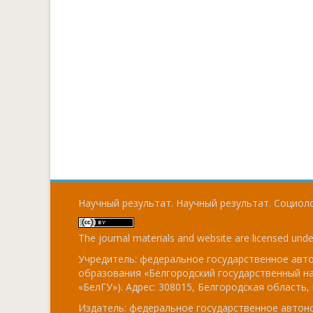
Научный результат. Научный результат. Социоло
The journal materials and website are licensed und
Учредитель: федеральное государственное ав
образования «Белгородский государственный н
«БелГУ»). Адрес: 308015, Белгородская область, г
Издатель: федеральное государственное авто