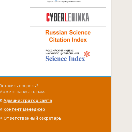
Остались вопросы?
Можете написать нам:
✉
Администратор сайта
✉
Контент менеджер
✉
Ответственный cекретарь