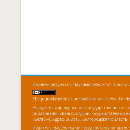
Научный результат. Научный результат. Социоло
The journal materials and website are licensed und
Учредитель: федеральное государственное ав
образования «Белгородский государственный н
«БелГУ»). Адрес: 308015, Белгородская область, г
Издатель: федеральное государственное авто