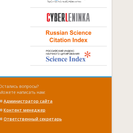
Остались вопросы?
Можете написать нам:
✉
Администратор сайта
✉
Контент менеджер
✉
Ответственный cекретарь