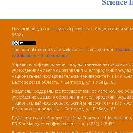
Научный результат. Научный результат. Социология и упра
9338)
The journal materials and website are licensed under
Creativ
«Attribution» 4.0 International
.
Учредитель: федеральное государственное автономное о
учреждение высшего образования «Белгородский государ
национальный исследовательский университет» (НИУ «БелГ
Белгородская область, г. Белгород, ул. Победы, 85.
Издатель: федеральное государственное автономное обр
учреждение высшего образования «Белгородский государ
национальный исследовательский университет» (НИУ «БелГ
Белгородская область, г. Белгород, ул. Победы, 85.
Редакция: главный редактор Инна Сергеевна Шаповалова, e
RR_SocManagement@bsuedu.ru
, тел.: (4722) 245480.
Зарегистрировано Федеральной службой по надзору в сфе