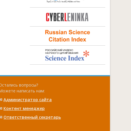
Остались вопросы?
Можете написать нам:
✉
Администратор сайта
✉
Контент менеджер
✉
Ответственный cекретарь