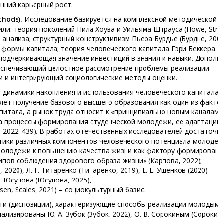
нний карьерный рост.
thods).
Исследование базируется на комплексной методической
ли: теория поколений Нила Хоува и Уильяма Штрауса (Howe, Str
 анализа; структурный конструктивизм Пьера Бурдье (Бурдье, 20
формы капитала; теория человеческого капитала Гэри Беккера
), подчеркивающая значение инвестиций в знания и навыки. Допол
беспечивающий целостное рассмотрение проблемы реализации
и и интегрирующий социологические методы оценки.
динамики накопления и использования человеческого капитал
ляет получение базового высшего образования как один из фак
итала, а рынок труда относит к «принципиально новым канала
а процессы формирования студенческой молодежи, ее адаптаци
2022: 439). В работах отечественных исследователей достаточ
тики различных компонентов человеческого потенциала молоде
 молодежи к повышению качества жизни как фактору формирова
ипов соблюдения здорового образа жизни» (Карпова, 2022);
 2020), Л. Г. Титаренко (Титаренко, 2019), Е. Е. Ушенков (2020)
. Юсупова (Юсупова, 2025),
vertsen, Scales, 2021) – социокультурный базис.
и (диспозиции), характеризующие способы реализации молоды
изированы Ю. А. Зубок (Зубок, 2022), О. В. Сорокиным (Сороки