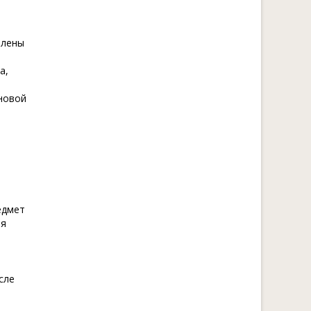
влены
а,
сновой
едмет
ия
сле