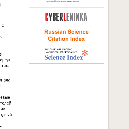
й
 С
ая
в
в
ередь,
тях,
онала
е
чевые
ителей
нии
годный
–