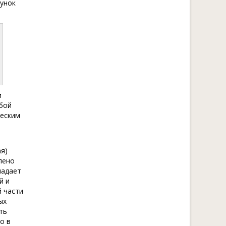
сунок
и
обой
ческим
я)
лено
ладает
й и
й части
ых
ть
о в