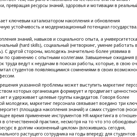
и, превращая ресурсы знаний, здоровья и мотивации в реальны
пает ключевым катализатором накопления и обновления
чную устойчивость и модернизационный потенциал государства.
опления знаний, навыков и социального опыта, а университетск
льный (hard skills), социальный (нетворкинг, умение работать 
ь). С другой стороны, молодежь значительно более уязвима в
и по сравнению с опытными коллегами. Завышенные ожидания (
к труда ведут к неудачам в поисках работы, которые, в свою оч
питал студентов появляющимися сомнениями в своих возможнос
фессии.
решения указанной проблемы может выступить маркетинг перс
дством которых организация формирует и продвигает ценностно
ает и удерживает целевые группы кандидатов. Говоря более
кой молодежи, маркетинг персонала связывает воедино три клю
иверситет (площадка накопления знаний) и самих студентов (нос
тоящее время применение инструментов HR-маркетинга в отноше
я в отечественной практике, несмотря на то что это обоюдовы
 ресурс в долгим «жизненный циклом» (вложившись сегодня,
ального растущего сотрудника на годы вперед); для студентов 