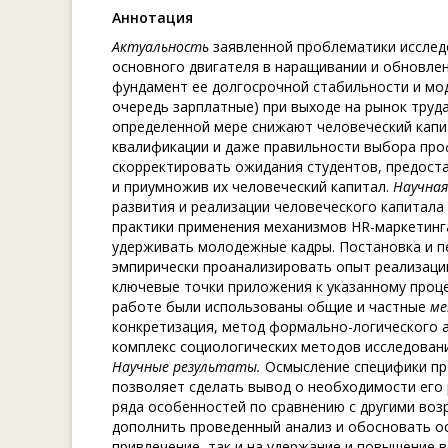
Aннотация
Актуальность
заявленной проблематики исслед
основного двигателя в наращивании и обновле
фундамент ее долгосрочной стабильности и мо
очередь зарплатные) при выходе на рынок труда
определенной мере снижают человеческий капи
квалификации и даже правильности выбора про
скорректировать ожидания студентов, предоста
и приумножив их человеческий капитал.
Научная
развития и реализации человеческого капитал
практики применения механизмов HR-маркетинг
удерживать молодежные кадры. Постановка и 
эмпирически проанализировать опыт реализаци
ключевые точки приложения к указанному проце
работе были использованы общие и частные
м
конкретизация, метод формально-логического а
комплекс социологических методов исследовани
Научные результаты.
Осмысление специфики пр
позволяет сделать вывод о необходимости его 
ряда особенностей по сравнению с другими во
дополнить проведенный анализ и обосновать о
привлечение, так и на удержание и повышение 