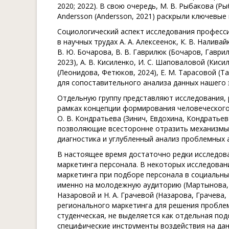
2020; 2022). В свою очередь, М. В. Рыбакова (Ры
Andersson (Andersson, 2021) раскрыли ключевы
Социологический аспект исследования професс
в научных трудах А. А. Алексеенок, К. В. Налива
В. Ю. Бочарова, В. В. Гаврилюк (Бочаров, Гаврил
2023), А. В. Кисиленко, И. С. Шаповаловой (Киси
(Леонидова, Фетюков, 2024), Е. М. Тарасовой (Та
для сопоставительного анализа данных нашего 
Отдельную группу представляют исследования,
рамках концепции формирования человеческого ка
О. В. Кондратьева (Зинич, Евдохина, Кондратье
позволяющие всесторонне отразить механизмы 
диагностика и углубленный анализ проблемных 
В настоящее время достаточно редки исследов
маркетинга персонала. В некоторых исследова
маркетинга при подборе персонала в социальных
именно на молодежную аудиторию (Мартынова, 202
Назаровой и Н. А. Грачевой (Назарова, Грачев
регионального маркетинга для решения пробле
студенческая, не выделяется как отдельная под
специфические инструменты воздействия на дан