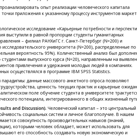
проанализировать опыт реализации человеческого капитала
 точки приложения к указанному процессу инструментов маркет
ологическое исследование «Карьерные потребности и перспект
ия выступили в равной пропорции студенты гуманитарных
равления – филиал РАНХиГС г. Санкт-Петербург (N=200) и
 исследовательского университета (N=200), распределенные по 
тельная вероятность 95%). Количественный анализ был дополне
студентами выпускного курса (N=20), направленным на выявле
ментов привлечения и удержания молодых людей в компаниях.
ных осуществлялся в программе IBM SPSS Statistics.
й парадигмы: данные массового анкетного опроса позволяют
рудоустройства, ценность текущих практик и карьерные ожида
налитическом поле обучение студента в университете трактуетс
еческого потенциала, интегрированного в общих жизненный пут
ults and Discussion).
Человеческий капитал – это центральный
ойчивость социальных систем и личное благополучие. В нашем
имается совокупность производительных навыков (знаний,
ации), которыми человек обладает, может использовать для
овышают его способность создавать новую экономическую и