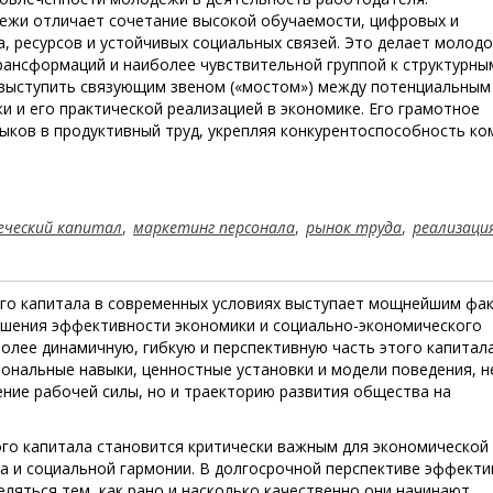
ежи отличает сочетание высокой обучаемости, цифровых и
 ресурсов и устойчивых социальных связей. Это делает молод
ансформаций и наиболее чувствительной группой к структурны
 выступить связующим звеном («мостом») между потенциальным
 и его практической реализацией в экономике. Его грамотное
ыков в продуктивный труд, укрепляя конкурентоспособность ко
еческий капитал
,
маркетинг персонала
,
рынок труда
,
реализаци
ого капитала в современных условиях выступает мощнейшим фа
ышения эффективности экономики и социально-экономического
лее динамичную, гибкую и перспективную часть этого капитала,
ональные навыки, ценностные установки и модели поведения, н
ие рабочей силы, но и траекторию развития общества на
го капитала становится критически важным для экономической
а и социальной гармонии. В долгосрочной перспективе эффект
ляться тем, как рано и насколько качественно они начинают