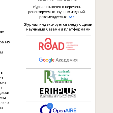
Журнал включен в перечень
рецензируемых научных изданий,
рекомендуемых
ВАК
Журнал индексируется следующими
в
научными базами и платформами
ях,
хранив
ом
ь
 в
ие,
акже
).
одежи
чием
олило
на