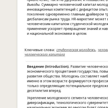
Выводы.
Суммарно человеческий капитал молод
инновационных компетенций с дефицитом опыта,
поколение одновременно главным драйвером тр
дисбалансам рынка труда. HR-маркетинг может
человеческим капиталом студенческой молодежи
применение ускоряет превращение знаний и нав
и национальной экономики в целом.
Ключевые слова:
студенческая молодежь
,
челов
человеческого капитала
Введение (
Introduction
).
Развитие человеческ
экономического процветания государства, пов
развития общества. Молодежь составляет наибо
именно в этом возрасте формируются професси
только определяющие потенциальное предложен
десятилетия вперед.
Укрепление молодежного сегмента человеческо
диверсификации, технологического суверенитет
национальных экономик во многом будет опреде