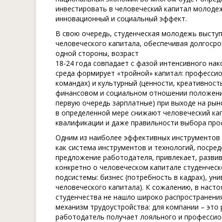
инвестировать в человеческий капитал молодеж
инновационный и социальный эффект.
В свою очередь, студенческая молодежь высту
человеческого капитала, обеспечивая долгосро
одной стороны, возраст
18-24 года совпадает с фазой интенсивного нак
среда формирует «тройной» капитал: профессиона
командах) и культурный (ценности, креативност
финансовом и социальном отношении положени
первую очередь зарплатные) при выходе на рыно
в определенной мере снижают человеческий ка
квалификации и даже правильности выбора про
Одним из наиболее эффективных инструментов 
как система инструментов и технологий, посре
предложение работодателя, привлекает, развив
конкретно о человеческом капитале студенчес
подсистемы: бизнес (потребность в кадрах), ун
человеческого капитала). К сожалению, в нас
студенчества не нашло широко распространени
механизм трудоустройства: для компании – это
работодатель получает лояльного и профессион