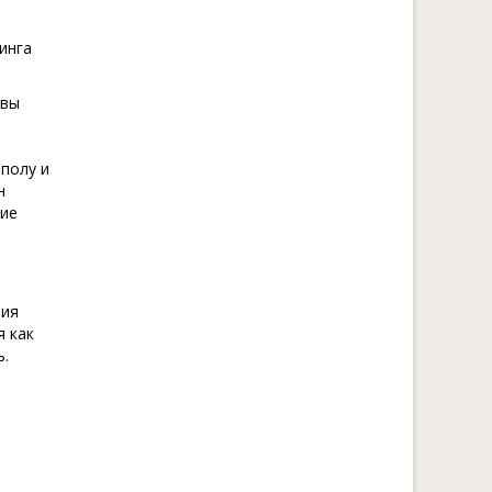
инга
ивы
полу и
н
ние
ния
я как
ь.