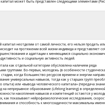
й капитал может быть представлен следующими элементами (Ри
й капитал неотделим от самой личности, его нельзя продать ил
оисходит на протяжении всей жизни индивида и представляет с
ершенствования и адаптации к меняющимся социально-экономи
дуктивность и социальную активность людей.
тала как отдельной категории обусловлена наличием ряда
ыми группами. Во-первых, молодежь (в особенности студенческа
 стадии, когда большинство ресурсов времени и энергии направ
вание универсальных навыков, тогда как у старших групп преоб
о опыта) или «вывода человеческого капитала» (передача знани
 на непрерывное образование (Lifelong learning) в определенно
зможности накопления навыков и компетенций остаются у молод
ых, как показывают нейрофизиологические исследования, скорос
внимания и способность к многозадачности максимальны именн