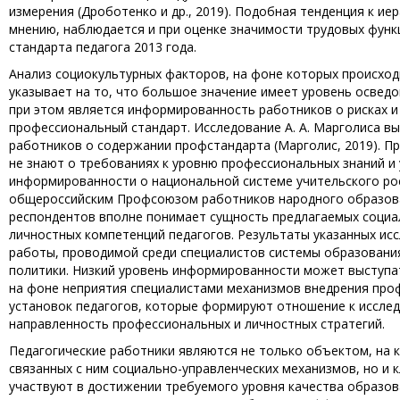
измерения (Дроботенко и др., 2019). Подобная тенденция к и
мнению, наблюдается и при оценке значимости трудовых функ
стандарта педагога 2013 года.
Анализ социокультурных факторов, на фоне которых происход
указывает на то, что большое значение имеет уровень освед
при этом является информированность работников о рисках и
профессиональный стандарт. Исследование А. А. Марголиса 
работников о содержании профстандарта (Марголис, 2019). Пр
не знают о требованиях к уровню профессиональных знаний и
информированности о национальной системе учительского рос
общероссийским Профсоюзом работников народного образовани
респондентов вполне понимает сущность предлагаемых социа
личностных компетенций педагогов. Результаты указанных и
работы, проводимой среди специалистов системы образовани
политики. Низкий уровень информированности может выступа
на фоне неприятия специалистами механизмов внедрения проф
установок педагогов, которые формируют отношение к иссле
направленность профессиональных и личностных стратегий.
Педагогические работники являются не только объектом, на
связанных с ним социально-управленческих механизмов, но и
участвуют в достижении требуемого уровня качества образова