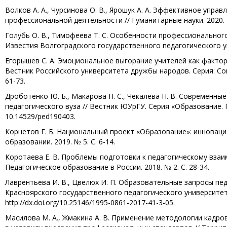
Волков А. А., Чурсинова О. В., Ярошук А. А. Эффективное упра
профессиональной деятельности // Гуманитарные науки. 2020. № 
Голубь О. В., Тимофеева Т. С. Особенности профессиональног
Известия Волгоградского государственного педагогического унив
Егорышев С. А. Эмоциональное выгорание учителей как факто
Вестник Российского университета дружбы народов. Серия: Социо
61-73.
Дроботенко Ю. Б., Макарова Н. С., Чекалева Н. В. Современн
педагогического вуза // Вестник ЮУрГУ. Серия «Образование. Пед
10.14529/ped190403.
Корнетов Г. Б. Национальный проект «Образование»: инновац
образовании. 2019. № 5. С. 6-14.
Коротаева Е. В. Проблемы подготовки к педагогическому вза
Педагогическое образование в России. 2018. № 2. С. 28-34.
Лаврентьева И. В., Цвелюх И. П. Образовательные запросы пе
Красноярского государственного педагогического университета и
http://dx.doi.org/10.25146/1995-0861-2017-41-3-05.
Масилова М. А., Жмакина А. В. Применение методологии кадр