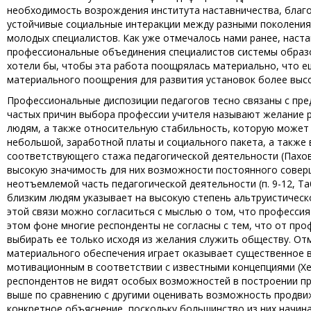
необходимость возрождения института наставничества, благ
устойчивые социальные интеракции между разными поколения
молодых специалистов. Как уже отмечалось нами ранее, нас
профессиональные объединения специалистов системы образов
хотели бы, чтобы эта работа поощрялась материально, что е
материального поощрения для развития установок более высо
Профессиональные диспозиции педагогов тесно связаны с пр
частых причин выбора профессии учителя называют желание р
людям, а также относительную стабильность, которую может 
небольшой, заработной платы и социального пакета, а также
соответствующего стажа педагогической деятельности (Пахо
высокую значимость для них возможности постоянного соверш
неотъемлемой часть педагогической деятельности (п. 9-12, 
близким людям указывает на высокую степень альтруистическо
этой связи можно согласиться с мыслью о том, что профессия 
этом фоне многие респонденты не согласны с тем, что от пр
выбирать ее только исходя из желания служить обществу. От
материального обеспечения играет оказывает существенное в
мотивационным в соответствии с известными концепциями (Херц
респондентов не видят особых возможностей в построении п
выше по сравнению с другими оценивать возможность продвиж
конкретное объяснение, поскольку большинство из них начи