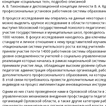
концепции «социальных тел», подробно описанной
А. В. Тихоновым и диспозиционной концепции личности В. А. Я
профессиональных установок работников системы образования
В процессе исследования мы опирались на данные некоторых 
можно выделить крупное исследование в области готовности 
выступил Московский государственный психолого-педагогическ
участие государственных и муниципальных школ, проводилось
1000 человек. В фокусе исследования находилось два ключев
стандарте и личное отношение к нему представителей изучаем
«Национальная система учительского роста: взгляд учителей
приняли участие почти 14000 работников системы образовани
уровня осведомлённости учителей о социально-управленчески
реализация которых началась в рамках национальной системы 
принимали участие лица, обладающие высоким уровнем субъе
педагогов: администрация образовательных организаций, раб
дополнительного профессионального образования, на которы
В этой связи потребовалось провести дополнительные иссле
индивидов на процесс имплементации инновационных инструм
Одним из них стало проведённое нами в Орловской области в
управленческих механизмов внедрения профстандарта педаго
организаций Орловской области, а также другие категории ра
специалисты муниципальных органов исполнительной власти, 