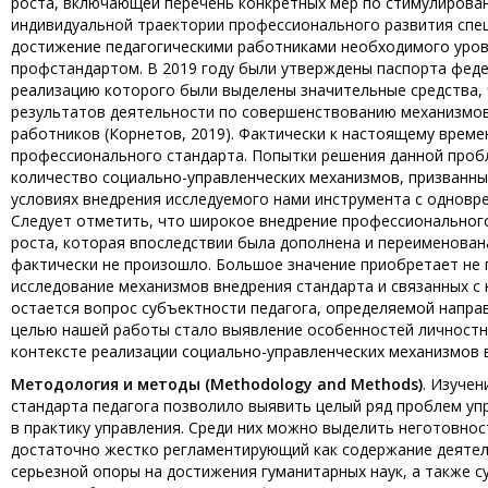
роста, включающей перечень конкретных мер по стимулирова
индивидуальной траектории профессионального развития спец
достижение педагогическими работниками необходимого уров
профстандартом. В 2019 году были утверждены паспорта феде
реализацию которого были выделены значительные средства, 
результатов деятельности по совершенствованию механизмов
работников (Корнетов, 2019). Фактически к настоящему врем
профессионального стандарта. Попытки решения данной проб
количество социально-управленческих механизмов, призванны
условиях внедрения исследуемого нами инструмента с одновр
Следует отметить, что широкое внедрение профессионального
роста, которая впоследствии была дополнена и переименован
фактически не произошло. Большое значение приобретает не 
исследование механизмов внедрения стандарта и связанных с 
остается вопрос субъектности педагога, определяемой напра
целью нашей работы стало выявление особенностей личностн
контексте реализации социально-управленческих механизмов 
Методология
и
методы
(Methodology and Methods)
. Изуче
стандарта педагога позволило выявить целый ряд проблем у
в практику управления. Среди них можно выделить неготовно
достаточно жестко регламентирующий как содержание деятель
серьезной опоры на достижения гуманитарных наук, а также 