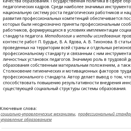
качества образования. Государственная политика в сфере об
педагогических кадров. Среди наиболее значимых инструмент
национальную систему роста педагогических работников и на
развития профессиональных компетенций обеспечивается пос
которых были неоднозначно приняты профессиональным соо
работников, формирующихся в условиях имплементации социа
стандарта педагога.
Методология и методы исследования
: про
контексте работ П. Бурдье, В. А. Ядова, А. В. Тихонова. В ст
проведенных на территории всей страны и отдельных регионо
профессиональному стандарту и связанным с ним инструмент
личностных установок педагогов. Значимую роль в трудовой 
образования собственным материальным положением, а также
Столкновение гигиенических и мотивационных факторов труда
профессионального стандарта. Автор делает вывод о том, чт
способствовать повышению результативности внедрения инно
существующей социальный структуры системы образования.
Ключевые слова:
социально-управленческие механизмы
,
профессиональный станда
управление образованием