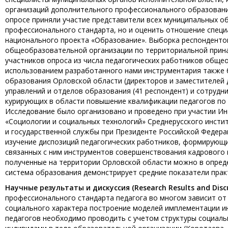
организаций дополнительного профессионального образовани
опросе приняли участие представители всех муниципальных о
профессионального стандарта, но и оценить отношение специ
национального проекта «Образование». Выборка респондентов
общеобразовательной организации по территориальной прина
участников опроса из числа педагогических работников обще
использованием разработанного нами инструментария также 
образования Орловской области (директоров и заместителей 
управлений и отделов образования (41 респондент) и сотруд
курирующих в области повышение квалификации педагогов по 
Исследование было организовано и проведено при участии Ин
«Социологии и социальных технологий» Среднерусского инсти
и государственной службы при Президенте Российской Федера
изучение диспозиций педагогических работников, формирующи
связанных с ним инструментов совершенствования кадрового 
полученные на территории Орловской области можно в опред
система образования демонстрирует средние показатели прак
Научные результаты и дискуссия (
Research
Results
and
Disc
профессионального стандарта педагога во многом зависит от
социального характера построение моделей имплементации и
педагогов необходимо проводить с учетом структуры социаль