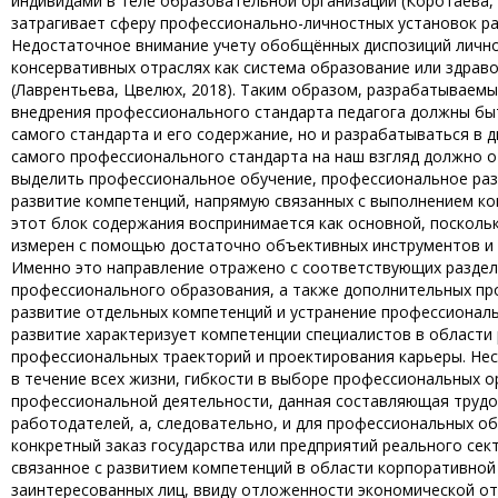
индивидами в теле образовательной организации (Коротаева, 
затрагивает сферу профессионально-личностных установок рабо
Недостаточное внимание учету обобщённых диспозиций личнос
консервативных отраслях как система образование или здрав
(Лаврентьева, Цвелюх, 2018). Таким образом, разрабатываем
внедрения профессионального стандарта педагога должны бы
самого стандарта и его содержание, но и разрабатываться в 
самого профессионального стандарта на наш взгляд должно о
выделить профессиональное обучение, профессиональное раз
развитие компетенций, напрямую связанных с выполнением ко
этот блок содержания воспринимается как основной, поскол
измерен с помощью достаточно объективных инструментов и 
Именно это направление отражено с соответствующих раздел
профессионального образования, а также дополнительных пр
развитие отдельных компетенций и устранение профессионал
развитие характеризует компетенции специалистов в области
профессиональных траекторий и проектирования карьеры. Не
в течение всех жизни, гибкости в выборе профессиональных
профессиональной деятельности, данная составляющая трудо
работодателей, а, следовательно, и для профессиональных 
конкретный заказ государства или предприятий реального се
связанное с развитием компетенций в области корпоративной 
заинтересованных лиц, ввиду отложенности экономической от