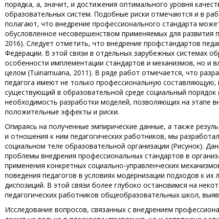
порядка, а, значит, и достижения оптимального уровня качес
образовательных систем. Подобные риски отмечаются и в раб
полагают, что внедрение профессионального стандарта может
обусловленное несовершенством применяемых для развития пр
2016). Следует отметить, что внедрение профстандартов педа
Федерации. В этой связи в отдельных зарубежных системах о
особенности имплементации стандартов и механизмов, но и вл
целом (Tuinamuana, 2011). В ряде работ отмечается, что раз
педагога имеют не только профессиональную составляющую, н
существующий в образовательной среде социальный порядок (
необходимость разработки моделей, позволяющих на этапе в
положительные эффекты и риски.
Опираясь на полученные эмпирические данные, а также резул
и отношения к ним педагогических работников, мы разработа
социальном теле образовательной организации (Рисунок). Дан
проблемы внедрения профессиональных стандартов в организ
применения конкретных социально-управленческих механизмо
поведения педагогов в условиях модернизации подходов к их
диспозиций. В этой связи более глубоко остановимся на нек
педагогических работников общеобразовательных школ, выя
Исследование вопросов, связанных с внедрением профессионал