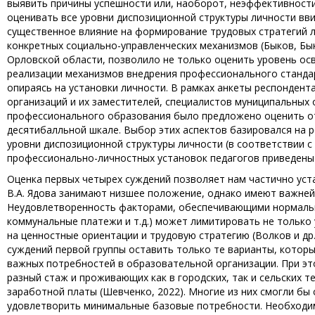
выявить причины успешности или, наоборот, неэффективност
оценивать все уровни диспозиционной структуры личности вви
существенное влияние на формирование трудовых стратегий л
конкретных социально-управленческих механизмов (Быков, Бык
Орловской области, позволило не только оценить уровень о
реализации механизмов внедрения профессионального стандар
опираясь на установки личности. В рамках анкеты респондент
организаций и их заместителей, специалистов муниципальных
профессионального образования было предложено оценить от
десятибалльной шкале. Выбор этих аспектов базировался на 
уровни диспозиционной структуры личности (в соответствии с к
профессионально-личностных установок педагогов приведены 
Оценка первых четырех суждений позволяет нам частично уст
В.А. Ядова занимают низшее положение, однако имеют важней
Неудовлетворенность факторами, обеспечивающими нормальну
коммунальные платежи и т.д.) может лимитировать не только 
на ценностные ориентации и трудовую стратегию (Волков и др
суждений первой группы оставить только те варианты, котор
важных потребностей в образовательной организации. При эт
разный стаж и проживающих как в городских, так и сельских
заработной платы (Шевченко, 2022). Многие из них смогли бы
удовлетворить минимальные базовые потребности. Необходим