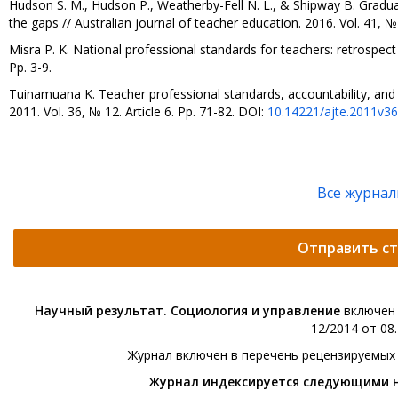
Hudson S. M., Hudson P., Weatherby-Fell N. L., & Shipway B. Graduate
the gaps // Australian journal of teacher education. 2016. Vol. 41, № 
Misra P. K. National professional standards for teachers: retrospe
Pp. 3-9.
Tuinamuana K. Teacher professional standards, accountability, and i
2011. Vol. 36, № 12. Article 6. Pp. 71-82. DOI:
10.14221/ajte.2011v36
Все журна
Отправить с
Научный результат. Социология и управление
включен 
12/2014 от 08.
Журнал включен в перечень рецензируемых
Журнал индексируется следующими 