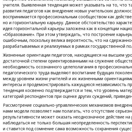
учителя. Выявленная тенденция может указывать на то, что 
развития педагогов как внедрение новых учительских должнос
воспринимается профессиональным сообществом как действен
но и горизонтальную карьеру. Данное обстоятельство характе
идея горизонтальной карьеры заложена как в концепции нацио
«Образование». При этом утверждать, что построение карьер
ошибочным, поскольку велика вероятность, что на сдержанно
разрабатываемых и реализуемых в рамках государственной по
Жизненные ориентации педагогов, находящиеся на высшем уро
достаточной степени ориентированными на служение общест
необходимость осознанного целеполагания в профессионально
педагогического труда выделяют воспитание будущих поколен
между уровнем жизни учителей и их жизненными ориентациям
интересы и продемонстрировать кажущуюся независимость пр
тенденция косвенно подтверждается и тем, что уровень мате
категорий респондентов при оценке других суждений, приведен
Рассмотрение социально-управленческих механизмов внедрен
нами модели позволяет нам полагать, что отсутствие серьез
результативности может оказать неоднозначное действие на 
наблюдаться не только большая неопределенность перспекти
и ставится под сомнение сама возможность сохранения суще