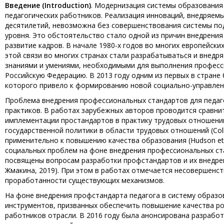
Введение (
Introduction
)
. Модернизация системы образования
педагогических работников. Реализация инноваций, внедряем
десятилетий, невозможна без совершенствования системы по
уровня. Это обстоятельство стало одной из причин внедрени
развитие кадров. В начале 1980-х годов во многих европейск
этой связи во многих странах стали разрабатываться и внед
знаниями и умениями, необходимыми для выполнения професс
Российскую Федерацию. В 2013 году одним из первых в стране
которого привело к формированию новой социально-управлен
Проблема внедрения профессиональных стандартов для педаго
практиков. В работах зарубежных авторов проводится сравни
имплементации простандартов в практику трудовых отношений (
государственной политики в области трудовых отношений (Col
применительно к повышению качества образования (Hudson et a
социальных проблем на фоне внедрения профессиональных стан
посвящены вопросам разработки профстандартов и их внедрени
Жмакина, 2019). При этом в работах отмечается несовершенс
проработанности существующих механизмов.
На фоне внедрения профстандарта педагога в систему образ
инструментов, призванных обеспечить повышение качества ро
работников отрасли. В 2016 году была анонсирована разрабо