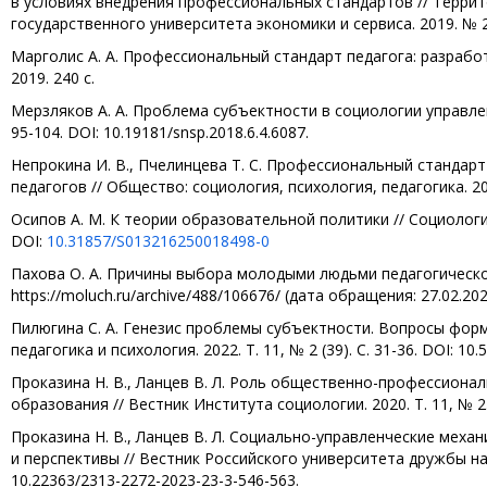
в условиях внедрения профессиональных стандартов // Терри
государственного университета экономики и сервиса. 2019. № 2.
Марголис А. А. Профессиональный стандарт педагога: разрабо
2019. 240 с.
Мерзляков А. А. Проблема субъектности в социологии управлени
95-104. DOI: 10.19181/snsp.2018.6.4.6087.
Непрокина И. В., Пчелинцева Т. С. Профессиональный станда
педагогов // Общество: социология, психология, педагогика. 201
Осипов А. М. К теории образовательной политики // Социологич
DOI:
10.31857/S013216250018498-0
Пахова О. А. Причины выбора молодыми людьми педагогической п
https://moluch.ru/archive/488/106676/ (дата обращения: 27.02.202
Пилюгина С. А. Генезис проблемы субъектности. Вопросы форм
педагогика и психология. 2022. Т. 11, № 2 (39). С. 31-36. DOI: 1
Проказина Н. В., Ланцев В. Л. Роль общественно-профессиона
образования // Вестник Института социологии. 2020. Т. 11, № 2. C
Проказина Н. В., Ланцев В. Л. Социально-управленческие мех
и перспективы // Вестник Российского университета дружбы наро
10.22363/2313-2272-2023-23-3-546-563.