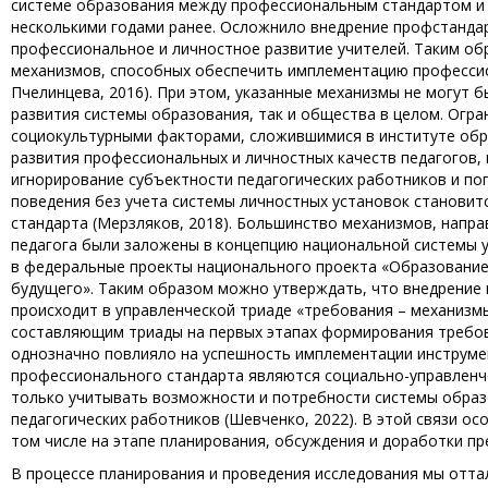
системе образования между профессиональным стандартом и
несколькими годами ранее. Осложнило внедрение профстандарт
профессиональное и личностное развитие учителей. Таким об
механизмов, способных обеспечить имплементацию профессион
Пчелинцева, 2016). При этом, указанные механизмы не могут б
развития системы образования, так и общества в целом. Ог
социокультурными факторами, сложившимися в институте обр
развития профессиональных и личностных качеств педагогов, н
игнорирование субъектности педагогических работников и п
поведения без учета системы личностных установок станови
стандарта (Мерзляков, 2018). Большинство механизмов, напра
педагога были заложены в концепцию национальной системы у
в федеральные проекты национального проекта «Образование
будущего». Таким образом можно утверждать, что внедрение 
происходит в управленческой триаде «требования – механизм
составляющим триады на первых этапах формирования требов
однозначно повлияло на успешность имплементации инструме
профессионального стандарта являются социально-управленч
только учитывать возможности и потребности системы образо
педагогических работников (Шевченко, 2022). В этой связи о
том числе на этапе планирования, обсуждения и доработки п
В процессе планирования и проведения исследования мы отта