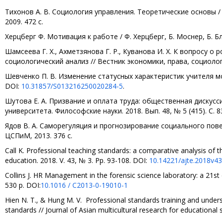
Тихонов А. В. Социология управления. Теоретические основы /
2009. 472 c.
Херцберг Ф. Мотивация к работе / Ф. Херцберг, Б. Моснер, Б. Бло
Шамсеева Г. Х., Ахметзянова Г. Р., Куванова И. Х. К вопросу 
социологический анализ // Вестник экономики, права, социологии
Шевченко П. В. Изменение статусных характеристик учителя мос
DOI:
10.31857/S013216250020284-5
.
Шутова Е. А. Призвание и оплата труда: общественная дискусс
университета. Философские науки. 2018. Вып. 48, № 5 (415). С. 
Ядов В. А. Саморегуляция и прогнозирование социального пове
ЦСПиМ, 2013. 376 с.
Call K. Professional teaching standards: a comparative analysis of th
education. 2018. V. 43, № 3. Pp. 93-108. DOI:
10.14221/ajte.2018v43
Collins J. HR Management in the forensic science laboratory: a 21st
530 p. DOI:
10.1016 / C2013-0-19010-1
Hien N. T., & Hung M. V. Professional standards training and unde
standards // Journal of Asian multicultural research for educational 