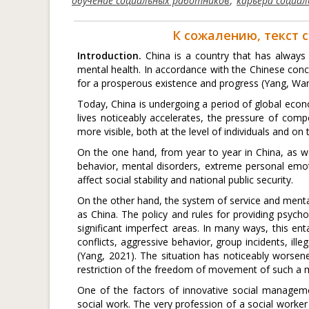
обучение социальных работников
,
карьера социа
К сожалению, текст 
Introduction.
China is a country that has always p
mental health. In accordance with the Chinese conce
for a prosperous existence and progress (Yang, Wan
Today, China is undergoing a period of global econ
lives noticeably accelerates, the pressure of comp
more visible, both at the level of individuals and on
On the one hand, from year to year in China, as w
behavior, mental disorders, extreme personal emotio
affect social stability and national public security.
On the other hand, the system of service and mental
as China. The policy and rules for providing psycho
significant imperfect areas. In many ways, this ent
conflicts, aggressive behavior, group incidents, ill
(Yang, 2021). The situation has noticeably worse
restriction of the freedom of movement of such a 
One of the factors of innovative social managemen
social work. The very profession of a social worker o