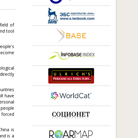
ield of
nd tool
eople's
 become
logical
irectly
untries
ll have
ersonal
f people
 forced
hina is
and is a