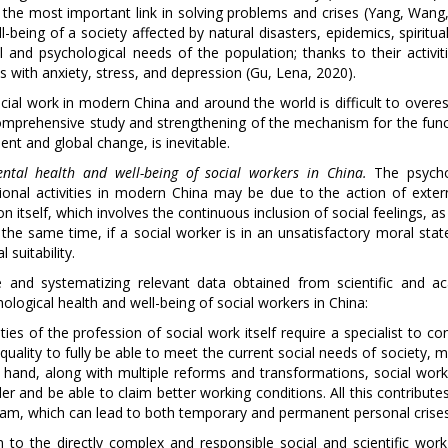
 the most important link in solving problems and crises (Yang, Wang,
being of a society affected by natural disasters, epidemics, spiritual
 and psychological needs of the population; thanks to their activiti
s with anxiety, stress, and depression (Gu, Lena, 2020).
ocial work in modern China and around the world is difficult to overe
comprehensive study and strengthening of the mechanism for the func
ent and global change, is inevitable.
ental health and well-being of social workers in China.
The psycho
ssional activities in modern China may be due to the action of exter
on itself, which involves the continuous inclusion of social feelings, as
the same time, if a social worker is in an unsatisfactory moral stat
 suitability.
e and systematizing relevant data obtained from scientific and a
chological health and well-being of social workers in China:
ies of the profession of social work itself require a specialist to co
uality to fully be able to meet the current social needs of society, 
 hand, along with multiple reforms and transformations, social work
 and be able to claim better working conditions. All this contribute
eam, which can lead to both temporary and permanent personal crises
n to the directly complex and responsible social and scientific work,