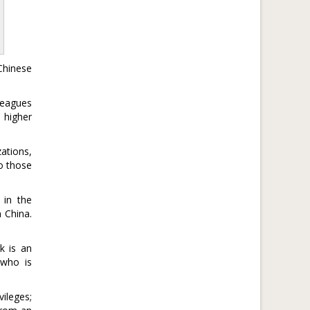
Chinese
leagues
 higher
ations,
to those
 in the
n China.
k is an
 who is
vileges;