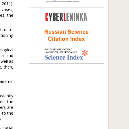
 2011).
 crises;
es, the
stimate.
tioning
logical
nal and
 well as
e, then,
cademic
nstantly
meet the
ers are
s to the
.
 social