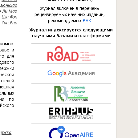
Цзюньхао
Журнал включен в перечень
о Ли Мао
рецензируемых научных изданий,
 Цзи Фэн
рекомендуемых
ВАК
Сяо Ван
Журнал индексируется следующими
научными базами и платформами
измов.
овье и
го для
дового
держки
ческой
ателей
пешная
альных
ции по
йского
ержка
,