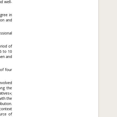
d well-
gree in
ion and
ssional
riod of
6 to 10
men and
 of four
nvolved
ong the
tives»;
with the
ibution.
context
urce of