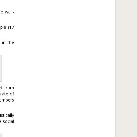
e well-
ple (17
 in the
rt from
 rate of
members
tically
e social