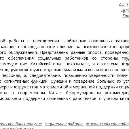
Ляо 
Цзя
Бао
ной работы в преодолении глобальных социальных катакл
вающие непосредственное влияние на психологическое здор
ого обслуживания. Представлены данные опроса, проведенно
кого обеспечения социальных работников со стороны тру
самочувствие. Китайский опыт показывает, что система под
иков, руководствуясь моделью гуманизма и когнитивно-поведен
 персонал, а, следовательно, повышению уверенности получ
ю когнитивных функций. функции и поведение больных, их ус
имеры инструментов материальной и моральной поддержки соци
тива в современном Китае. Сформулированы рекоменда
моральной поддержки социальных работников с учетом кита
ическое благополучие
,
социальная работа
,
психологическая подд