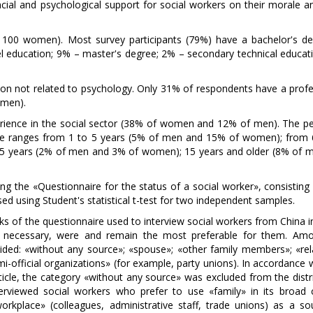
ial and psychological support for social workers on their morale an
100 women). Most survey participants (79%) have a bachelor's de
el education; 9% – master's degree; 2% – secondary technical educat
ion not related to psychology. Only 31% of respondents have a profe
omen).
rience in the social sector (38% of women and 12% of men). The pe
ample ranges from 1 to 5 years (5% of men and 15% of women); from 
5 years (2% of men and 3% of women); 15 years and older (8% of 
ing the «Questionnaire for the status of a social worker», consisting
ed using Student's statistical t-test for two independent samples.
s of the questionnaire used to interview social workers from China i
 if necessary, were and remain the most preferable for them. Am
ided: «without any source»; «spouse»; «other family members»; «rela
mi-official organizations» (for example, party unions). In accordance 
ticle, the category «without any source» was excluded from the distr
rviewed social workers who prefer to use «family» in its broad 
orkplace» (colleagues, administrative staff, trade unions) as a so