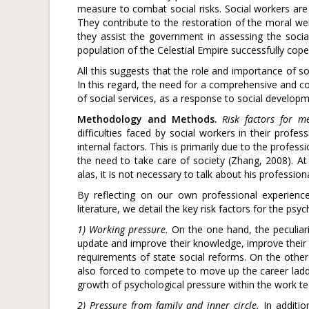
measure to combat social risks. Social workers are
They contribute to the restoration of the moral well-
they assist the government in assessing the social
population of the Celestial Empire successfully cope
All this suggests that the role and importance of s
In this regard, the need for a comprehensive and 
of social services, as a response to social developm
Methodology and Methods
.
Risk factors for m
difficulties faced by social workers in their profe
internal factors. This is primarily due to the professi
the need to take care of society (Zhang, 2008). At 
alas, it is not necessary to talk about his professional
By reflecting on our own professional experienc
literature, we detail the key risk factors for the psy
1) Working pressure.
On the one hand, the peculiarit
update and improve their knowledge, improve their q
requirements of state social reforms. On the other
also forced to compete to move up the career ladder
growth of psychological pressure within the work t
2) Pressure from family and inner circle.
In additio