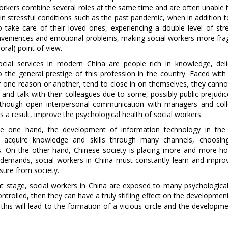
orkers combine several roles at the same time and are often unable 
 in stressful conditions such as the past pandemic, when in addition t
to take care of their loved ones, experiencing a double level of str
conveniences and emotional problems, making social workers more frag
oral) point of view.
cial services in modern China are people rich in knowledge, deli
 the general prestige of this profession in the country. Faced with 
 one reason or another, tend to close in on themselves, they cannot
and talk with their colleagues due to some, possibly public prejudic
n though open interpersonal communication with managers and col
s a result, improve the psychological health of social workers.
 one hand, the development of information technology in the
to acquire knowledge and skills through many channels, choosi
s. On the other hand, Chinese society is placing more and more h
l demands, social workers in China must constantly learn and improv
ssure from society.
ent stage, social workers in China are exposed to many psychological
ntrolled, then they can have a truly stifling effect on the developmen
, this will lead to the formation of a vicious circle and the developm