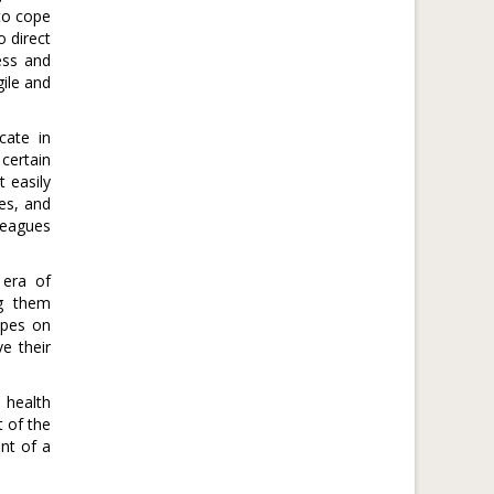
to cope
o direct
ess and
ile and
cate in
certain
 easily
es, and
leagues
 era of
ng them
opes on
e their
 health
t of the
ent of a