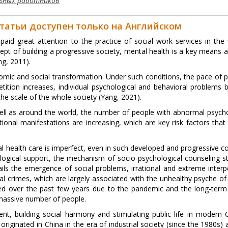
льных работников
статьи доступен только на Английском
aid great attention to the practice of social work services in the f
pt of building a progressive society, mental health is a key means a
g, 2011).
omic and social transformation. Under such conditions, the pace of p
etition increases, individual psychological and behavioral problems
 the scale of the whole society (Yang, 2021).
ell as around the world, the number of people with abnormal psycho
nal manifestations are increasing, which are key risk factors that d
 health care is imperfect, even in such developed and progressive co
logical support, the mechanism of socio-psychological counseling sti
ails the emergence of social problems, irrational and extreme interp
egal crimes, which are largely associated with the unhealthy psyche o
ned over the past few years due to the pandemic and the long-term
massive number of people.
t, building social harmony and stimulating public life in modern C
riginated in China in the era of industrial society (since the 1980s) 