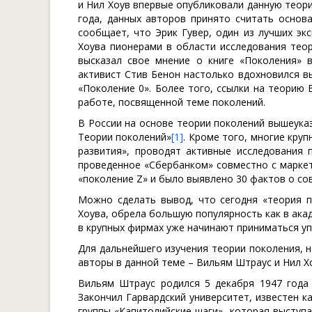
и Нил Хоув впервые опубликовали данную теори
года, данных авторов принято считать основ
сообщает, что Эрик Гувер, один из лучших эк
Хоува пионерами в области исследования теор
высказал свое мнение о книге «Поколения» в
активист Стив Бенон настолько вдохновился в
«Поколение 0». Более того, ссылки на теорию 
работе, посвященной теме поколений.
В России на основе теории поколений вышеуказ
Теории поколений»
[1]
. Кроме того, многие кру
развития», проводят активные исследования 
проведенное «Сбербанком» совместно с маркети
«поколение Z» и было выявлено 30 фактов о с
Можно сделать вывод, что сегодня «теория п
Хоува, обрела большую популярность как в акаде
в крупных фирмах уже начинают приниматься уп
Для дальнейшего изучения теории поколения, 
авторы в данной теме – Вильям Штраус и Нил Х
Вильям Штраус родился 5 декабря 1947 года 
Закончил Гарвардский университет, известен к
группы «Капитолийские шаги», которая выступ