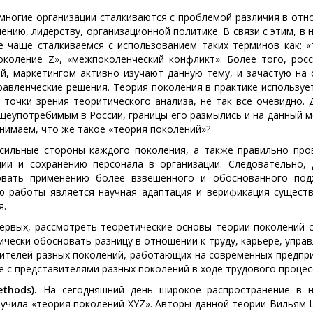
многие организации сталкиваются с проблемой различия в отн
ению, лидерству, организационной политике. В связи с этим, в 
е чаще сталкиваемся с использованием таких терминов как: «
поколение Z», «межпоколенческий конфликт». Более того, росс
й, маркетингом активно изучают данную тему, и зачастую на 
авленческие решения. Теория поколения в практике используе
 точки зрения теоритического анализа, не так все очевидно.
бщеупотребимым в России, границы его размылись и на данный 
нимаем, что же такое «теория поколений»?
сильные стороны каждого поколения, а также правильно про
ии и сохранению персонала в организации. Следовательно, 
овать применению более взвешенного и обоснованного под
ю работы является научная адаптация и верификация сущест
я.
ервых, рассмотреть теоретические основы теории поколений с
ически обосновать разницу в отношении к труду, карьере, упра
вителей разных поколений, работающих на современных предпри
е с представителями разных поколений в ходе трудового процес
thods).
На сегодняшний день широкое распространение в н
учила «теория поколений XYZ». Авторы данной теории Вильям 