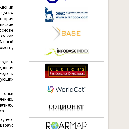
ошении
научно-
теория
ийские
основе
тся как
 Данный
момент,
водить
данная
хода к
вующих
 точки
влению,
ятиях,
са.
аучно-
Штраус