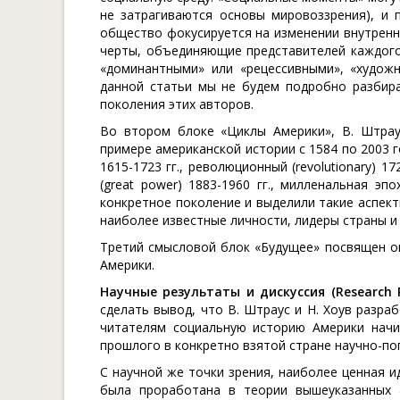
не затрагиваются основы мировоззрения), и 
общество фокусируется на изменении внутренн
черты, объединяющие представителей каждого 
«доминантными» или «рецессивными», «художн
данной статьи мы не будем подробно разбира
поколения этих авторов.
Во втором блоке «Циклы Америки», В. Штрау
примере американской истории с 1584 по 2003 го
1615-1723 гг., революционный (revolutionary) 172
(great power) 1883-1960 гг., милленальная эпо
конкретное поколение и выделили такие аспект
наиболее известные личности, лидеры страны и 
Третий смысловой блок «Будущее» посвящен оп
Америки.
Научные результаты и дискуссия (Research Re
сделать вывод, что В. Штраус и Н. Хоув разр
читателям социальную историю Америки начин
прошлого в конкретно взятой стране научно-по
С научной же точки зрения, наиболее ценная и
была проработана в теории вышеуказанных а