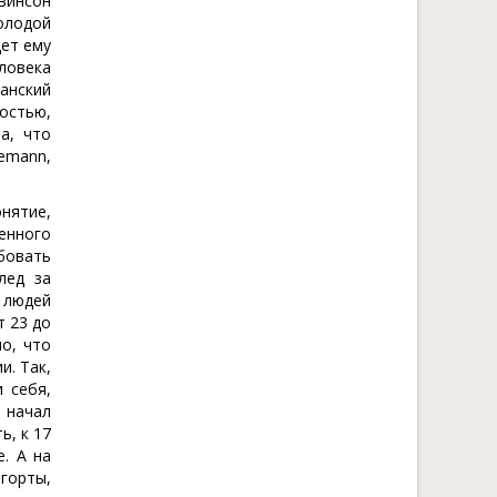
винсон
олодой
дет ему
еловека
канский
остью,
а, что
gemann,
онятие,
енного
обовать
лед за
 людей
т 23 до
но, что
. Так,
 себя,
и начал
ь, к 17
. А на
огорты,