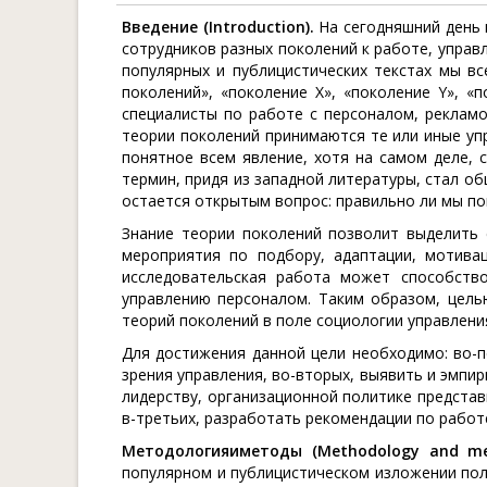
Введение (
Introduction
).
На сегодняшний день 
сотрудников разных поколений к работе, управл
популярных и публицистических текстах мы вс
поколений», «поколение X», «поколение Y», «
специалисты по работе с персоналом, рекламо
теории поколений принимаются те или иные упр
понятное всем явление, хотя на самом деле, с
термин, придя из западной литературы, стал о
остается открытым вопрос: правильно ли мы по
Знание теории поколений позволит выделить 
мероприятия по подбору, адаптации, мотивац
исследовательская работа может способств
управлению персоналом. Таким образом, цель
теорий поколений в поле социологии управлени
Для достижения данной цели необходимо: во-п
зрения управления, во-вторых, выявить и эмпир
лидерству, организационной политике предста
в-третьих, разработать рекомендации по работ
Методология
и
методы
(Methodology and me
популярном и публицистическом изложении пол