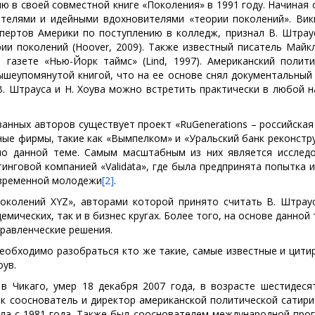
ю в своей совместной книге «Поколения» в 1991 году. Начиная 
ателями и идейными вдохновителями «теории поколений». Вик
спертов Америки по поступлению в колледж, признал В. Штраус
ии поколений (Hoover, 2009). Также известный писатель Майкл
 газете «Нью-Йорк таймс» (Lind, 1997). Американский полити
ышеупомянутой книгой, что на ее основе снял документальный
В. Штрауса и Н. Хоува можно встретить практически в любой 
анных авторов существует проект «RuGenerations – российска
пные фирмы, такие как «Вымпелком» и «Уральский банк реконстр
по данной теме. Самым масштабным из них является исследо
нговой компанией «Validata», где была предпринята попытка 
овременной молодежи
[2]
.
околений XYZ», авторами которой принято считать В. Штраус
мических, так и в бизнес кругах. Более того, на основе данной
равленческие решения.
необходимо разобраться кто же такие, самые известные и цити
оув.
в Чикаго, умер 18 декабря 2007 года, в возрасте шестидесят
ак сооснователь и директор американской политической сатир
ала с 1981 года. Также был сооснователем международной про