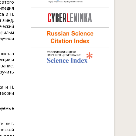
с этого
ипедия
а и Н.
 Линд,
ческий
 фильм
научной
я школа
укции и
вание,
изучить
а и Н.
 теории
руемые
и лет.
ической
граммы