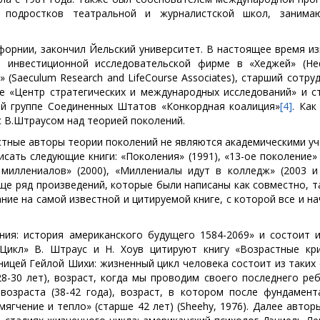
подростков театральной и журналистской школ, занима
форнии, закончил Йельский университет. В настоящее время и
 инвестиционной исследовательской фирме в «Хеджей» (Hed
(Saeculum Research and LifeCourse Associates), старший сотру
е «Центр стратегических и международных исследований» и с
ой группе Соединенных Штатов «Конкордная коалиция»
[4]
. Как
 В.Штраусом над теорией поколений.
стные авторы теории поколений не являются академическими у
сать следующие книги: «Поколения» (1991), «13-ое поколение» 
 миллениалов» (2000), «Миллениалы идут в колледж» (2003 и 
еще ряд произведений, которые были написаны как совместно, т
ие на самой известной и цитируемой книге, с которой все и н
ния: история американского будущего 1584-2069» и состоит и
Цикл» В. Штраус и Н. Хоув цитируют книгу «Возрастные кри
ницей Гейлой Шихи: жизненный цикл человека состоит из таких
 28-30 лет), возраст, когда мы проводим своего последнего ре
 возраста (38-42 года), возраст, в котором после фундамент
ягчение и тепло» (старше 42 лет) (Sheehy, 1976). Далее автор