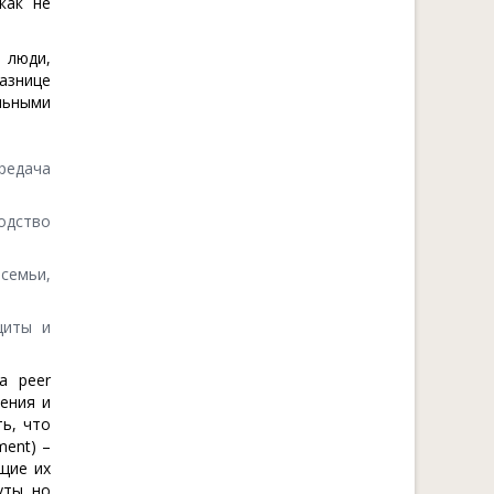
как не
 люди,
азнице
льными
ередача
водство
 семьи,
щиты и
a peer
дения и
ть, что
ment) –
щие их
ты, но