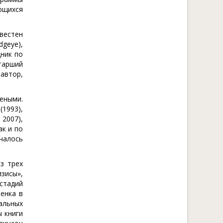
ющихся
звестен
geye),
дник по
тарший
 автор,
чеными.
(1993),
2007),
ак и по
ачалось
з трех
зисы»,
 стадий
бенка в
альных
ы книги