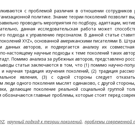
алкиваются с проблемой различия в отношении сотрудников 
рганизационной политике. Знание теории поколений позволит в
равильно проводить мероприятия по подбору, адаптации, моти
вательно, данная исследовательская работа может способст
го подхода к управлению персоналом. В данной статье ставит
поколений XYZ», основанной американскими писателями В. Штра
ии данных авторов, и подвергается анализу их совместная
 по-настоящему научные подходы к теме поколений таких автор
адт. Помимо анализа за рубежных авторов, представлено росс
выводы статьи заключаются в том, что (1) помимо научно-попу
 и научная традиция изучения поколений, (2) традиция рассм
иальное явления, (3) с одной стороны следует отказат
м люди одного поколения мыслят одинаково, с другой стороны,
вки, делающие поколение реальной социальной группой тол
ьи обозначаются главные проблемы, которые стоят перед совре
YZ
,
научный подход к теории поколений
,
проблемы современной 