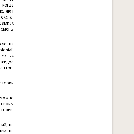
 когда
деляют
екста,
рамках
 смены
рию на
lonial)
й силы»
 каждое
рантов,
стории
 можно
 своим
сторию
ний, не
чем не