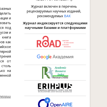
Журнал включен в перечень
разных
рецензируемых научных изданий,
ыделить
рекомендуемых
ВАК
вации и
вовать
Журнал индексируется следующими
ся под
научными базами и платформами
усом и
 книга
ов как
ийское
лярной
отрения
ься от
 столь
ько на
менной
теории