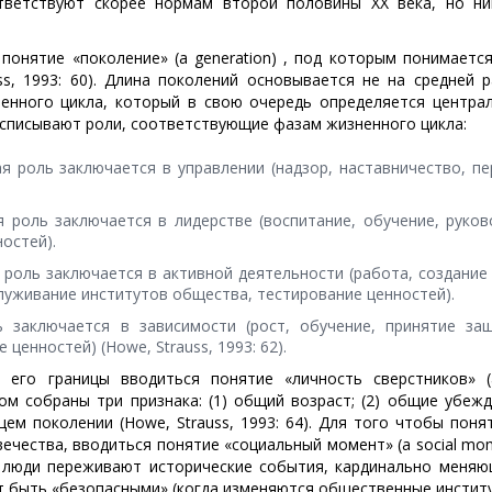
тветствуют скорее нормам второй половины XX века, но ни
онятие «поколение» (a generation) , под которым понимается
ss, 1993: 60). Длина поколений основывается не на средней р
ненного цикла, который в свою очередь определяется центра
расписывают роли, соответствующие фазам жизненного цикла:
ая роль заключается в управлении (надзор, наставничество, п
я роль заключается в лидерстве (воспитание, обучение, руко
остей).
я роль заключается в активной деятельности (работа, создание
луживание институтов общества, тестирование ценностей).
ь заключается в зависимости (рост, обучение, принятие за
ценностей) (Howe, Strauss, 1993: 62).
 его границы вводиться понятие «личность сверстников» (
ром собраны три признака: (1) общий возраст; (2) общие убеж
ем поколении (Howe, Strauss, 1993: 64). Для того чтобы поня
ечества, вводиться понятие «социальный момент» (a social mo
 люди переживают исторические события, кардинально меняю
т быть «безопасными» (когда изменяются общественные институ