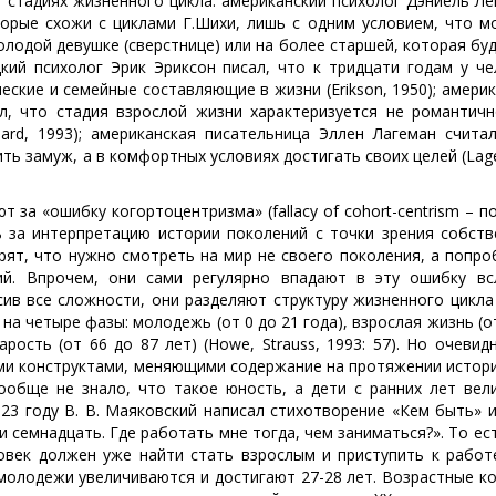
 стадиях жизненного цикла: американский психолог Дэниель Ле
торые схожи с циклами Г.Шихи, лишь с одним условием, что м
лодой девушке (сверстнице) или на более старшей, которая бу
цкий психолог Эрик Эриксон писал, что к тридцати годам у ч
ские и семейные составляющие в жизни (Erikson, 1950); амери
, что стадия взрослой жизни характеризуется не романтичн
rd, 1993); американская писательница Эллен Лагеман считал
ь замуж, а в комфортных условиях достигать своих целей (La
т за «ошибку когортоцентризма» (fallacy of cohort-centrism – п
ь за интерпретацию истории поколений с точки зрения собств
орят, что нужно смотреть на мир не своего поколения, а попр
ий. Впрочем, они сами регулярно впадают в эту ошибку вс
сив все сложности, они разделяют структуру жизненного цикла
а четыре фазы: молодежь (от 0 до 21 года), взрослая жизнь (о
арость (от 66 до 87 лет) (Howe, Strauss, 1993: 57). Но очевид
ми конструктами, меняющими содержание на протяжении истории
ообще не знало, что такое юность, а дети с ранних лет вели
923 году В. В. Маяковский написал стихотворение «Кем быть» 
 и семнадцать. Где работать мне тогда, чем заниматься?». То ест
овек должен уже найти стать взрослым и приступить к работе
молодежи увеличиваются и достигают 27-28 лет. Возрастные к