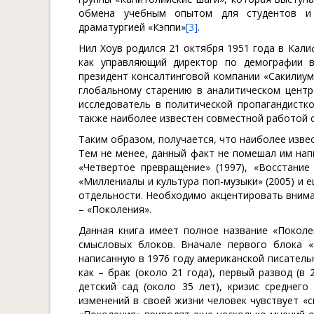
обмена учебным опытом для студентов и 
драматургией «Кэппи»
[3]
.
Нил Хоув родился 21 октября 1951 года в Кали
как управляющий директор по демографии в
президент консалтинговой компании «Сакилиум» 
глобальному старению в аналитическом центр
исследователь в политической пропагандистк
также наиболее известен совместной работой с
Таким образом, получается, что наиболее изве
Тем не менее, данный факт не помешал им напи
«Четвертое превращение» (1997), «Восстание
«Миллениалы и культура поп-музыки» (2005) и 
отдельности. Необходимо акцентировать вниман
– «Поколения».
Данная книга имеет полное название «Поколе
смысловых блоков. Вначале первого блока «
написанную в 1976 году американской писатель
как – брак (около 21 года), первый развод (в
детский сад (около 35 лет), кризис среднего
изменений в своей жизни человек чувствует «см