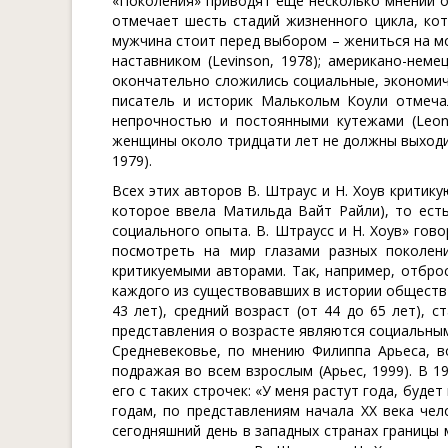
«Поколения» приводят еще несколько мнений о
отмечает шесть стадий жизненного цикла, ко
мужчина стоит перед выбором – жениться на мо
наставником (Levinson, 1978); американо-неме
окончательно сложились социальные, экономиче
писатель и историк Малькольм Коули отмечал
непрочностью и постоянными кутежами (Leona
женщины около тридцати лет не должны выходит
1979).
Всех этих авторов В. Штраус и Н. Хоув критикую
которое ввела Матильда Вайт Райли), то ест
социального опыта. В. Штраусс и Н. Хоув» гов
посмотреть на мир глазами разных поколен
критикуемыми авторами. Так, например, отбро
каждого из существовавших в истории обществ н
43 лет), средний возраст (от 44 до 65 лет), ст
представления о возрасте являются социальны
Средневековье, по мнению Филиппа Арьеса, в
подражая во всем взрослым (Арьес, 1999). В 1
его с таких строчек: «У меня растут года, будет
годам, по представлениям начала ХХ века чел
сегодняшний день в западных странах границы 