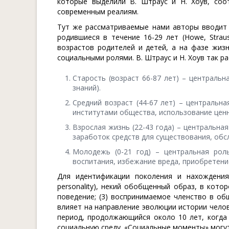
которые выделили В. Штраус и Н. Хоув, соо
современным реалиям.
Тут же рассматриваемые нами авторы вводит п
родившиеся в течение 16-29 лет (Howe, Strau
возрастов родителей и детей, а на фазе жиз
социальными ролями. В. Штраус и Н. Хоув так 
Старость (возраст 66-87 лет) – центральн
знаний).
Средний возраст (44-67 лет) – центральна
институтами общества, использование ценн
Взрослая жизнь (22-43 года) – центральна
заработок средств для существования, обс
Молодежь (0-21 год) – центральная рол
воспитания, избежание вреда, приобретение 
Для идентификации поколения и нахождения
personality), некий обобщенный образ, в кото
поведение; (3) воспринимаемое членство в общ
влияет на направление эволюции истории челов
период, продолжающийся около 10 лет, когда
социальную среду. «Социальные моменты» могу