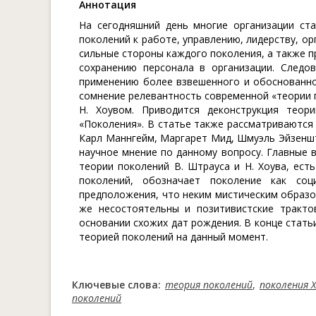
Aннотация
На сегодняшний день многие организации ст
поколений к работе, управлению, лидерству, о
сильные стороны каждого поколения, а также п
сохранению персонала в организации. Следо
применению более взвешенного и обоснованно
сомнение релевантность современной «теории 
Н. Хоувом. Приводится деконструкция теор
«Поколения». В статье также рассматриваются
Карл Маннгейм, Маргарет Мид, Шмуэль Эйзеншт
научное мнение по данному вопросу. Главные 
теории поколений В. Штрауса и Н. Хоува, есть
поколений, обозначает поколение как соц
предположения, что неким мистическим образо
же несостоятельны и позитивистские тракто
основании схожих дат рождения. В конце стат
теорией поколений на данный момент.
Ключевые слова:
теория поколений
,
поколения X
поколений