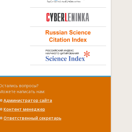
Остались вопросы?
Можете написать нам:
✉
Администратор сайта
✉
Контент менеджер
✉
Ответственный cекретарь