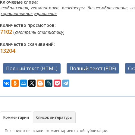
Ключевые слова:
глобализация
,
геоэкономика
,
менеджеры
,
бизнес-образование
,
г
корпоративное управление
.
Количество просмотров:
7102
(
смотреть статистику
)
Количество скачиваний:
13204
Полный текст (HTML)
Полный текст (PDF)
Ск
Комментарии
Список литературы
Пока никто не оставил комментариев к этой публикации.