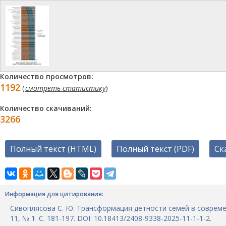
Количество просмотров:
1192
(
смотреть статистику
)
Количество скачиваний:
3266
Полный текст (HTML)
Полный текст (PDF)
Ск
Информация для цитирования:
Сивоплясова С. Ю. Трансформация детности семей в современн
11, № 1. С. 181-197. DOI: 10.18413/2408-9338-2025-11-1-1-2.