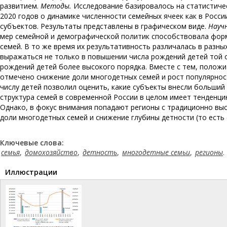
развитием.
Методы.
Исследование базировалось на статистичес
2020 годов о динамике численности семейных ячеек как в России
субъектов. Результаты представлены в графическом виде.
Науч
мер семейной и демографической политик способствовала фор
семей. В то же время их результативность различалась в разн
выражаться не только в повышении числа рождений детей той 
рождений детей более высокого порядка. Вместе с тем, полож
отмечено снижение доли многодетных семей и рост популярност
числу детей позволил оценить, какие субъекты внесли больши
структура семей в современной России в целом имеет тенденци
Однако, в фокус внимания попадают регионы с традиционно вы
доли многодетных семей и снижение глубины детности (то есть
Ключевые слова:
семья
,
домохозяйство
,
детность
,
многодетные семьи
,
регионы
.
Иллюстрации