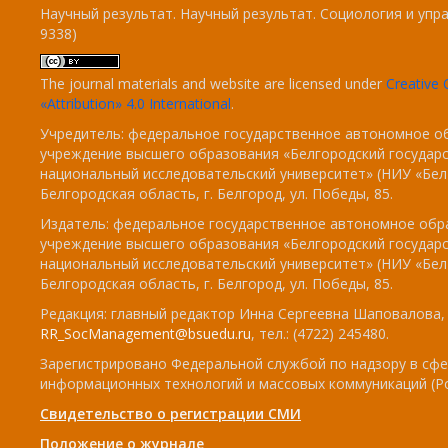
Научный результат. Научный результат. Социология и упра
9338)
The journal materials and website are licensed under
Creativ
«Attribution» 4.0 International
.
Учредитель: федеральное государственное автономное о
учреждение высшего образования «Белгородский государ
национальный исследовательский университет» (НИУ «БелГ
Белгородская область, г. Белгород, ул. Победы, 85.
Издатель: федеральное государственное автономное обр
учреждение высшего образования «Белгородский государ
национальный исследовательский университет» (НИУ «БелГ
Белгородская область, г. Белгород, ул. Победы, 85.
Редакция: главный редактор Инна Сергеевна Шаповалова, e
RR_SocManagement@bsuedu.ru
, тел.: (4722) 245480.
Зарегистрировано Федеральной службой по надзору в сфе
информационных технологий и массовых коммуникаций (Р
Свидетельство о регистрации СМИ
Положение о журнале