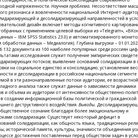
ародной напряженности.
Научная проблема.
Несоответствие мас
ого резонанса и вовлеченности национальной Интернет-аудито
лидаризирующей и десолидаризирующей направленностей в усл
овательский дизайн включает методы когнитивного картирован
обранных с применением целевой выборки из «Telegram», «ВКо
нных – IBM SPSS Statistics 23.0) и автоматизированного монит
 обработки данных – Медиалогия). Глубина выгрузки – 01.01.202
46 132 документа из 100 наиболее популярных среди россиян ци
ьтатами исследования служит получение эмпирических свидете
идаризирующих потоков; выявление оснований солидаризации в 
вки на социальное единство и консолидацию; установление ве
ности и десолидаризации в российском национальном сегменте
ой в эти разнонаправленные потоки аудитории, ее возрастной
ладного анализа также служат данные о зависимости динамики
в и объема их аудитории от интенсивности общественно-поли
н в создании информационной базы политической и гражданской
ешнего деструктивного воздействия.
Выводы.
Десолидаризирую
общественное сознание благодаря более эмоциональному и
оками солидаризации. Существует некоторый дефицит в
нований солидаризации, как общность языка, традиционных рели
ы, исторической памяти, культуры, значимости объединения ус
роцессе достижения поставленных перед обществом задач в усл