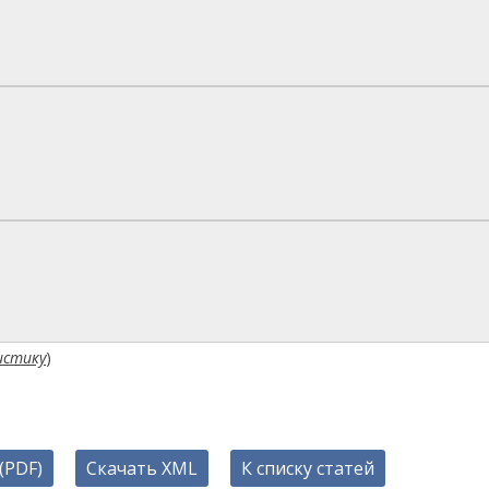
истику
)
(PDF)
Скачать XML
К списку статей