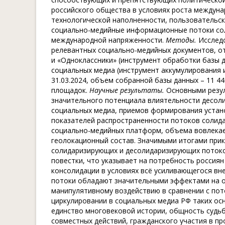
российского общества в условиях роста междун
технологической наполненности, пользовательск
социально-медийные информационные потоки со
международной напряженности.
Методы.
Исслед
релевантных социально-медийных документов, от
и «Одноклассники» (инструмент обработки базы да
социальных медиа (инструмент аккумулирования и
31.03.2024, объем собранной базы данных – 11 4
площадок.
Научные результаты.
Основными резул
значительного потенциала влиятельности десол
социальных медиа, приемов формирования устано
показателей распространенности потоков солида
социально-медийных платформ, объема вовлекаем
геолокационный состав. Значимыми итогами прик
солидаризирующих и десолидаризирующих потоко
повестки, что указывает на потребность россия
консолидации в условиях всё усиливающегося вн
потоки обладают значительными эффектами на 
манипулятивному воздействию в сравнении с пот
циркулировании в социальных медиа РФ таких ос
единство многовековой истории, общность судьб
совместных действий, гражданского участия в п