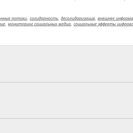
онные потоки
,
солидарность
,
десолидаризация
,
внешнее информ
ние
,
мониторинг социальных медиа
,
социальные эффекты цифров