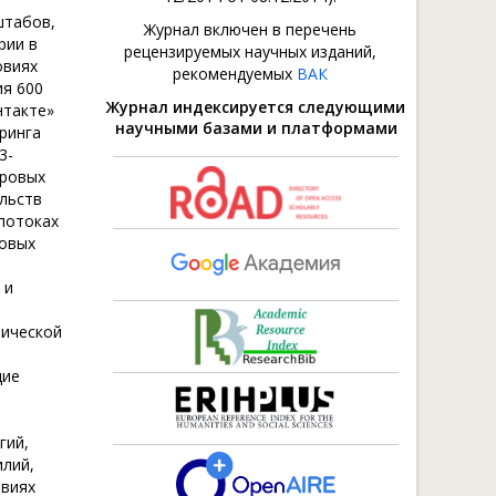
штабов,
Журнал включен в перечень
рии в
рецензируемых научных изданий,
овиях
рекомендуемых
ВАК
ия 600
Журнал индексируется следующими
нтакте»
научными базами и платформами
оринга
3-
фровых
льств
потоках
совых
 и
тической
щие
гий,
илий,
овиях