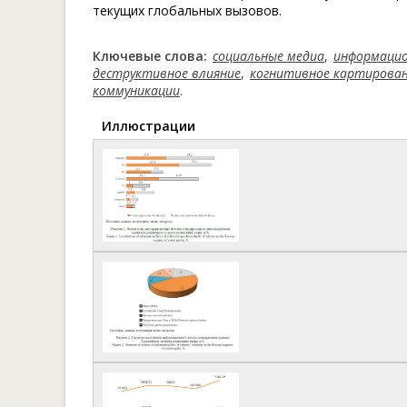
текущих глобальных вызовов.
Ключевые слова:
социальные медиа
,
информаци
деструктивное влияние
,
когнитивное картирова
коммуникации
.
Иллюстрации