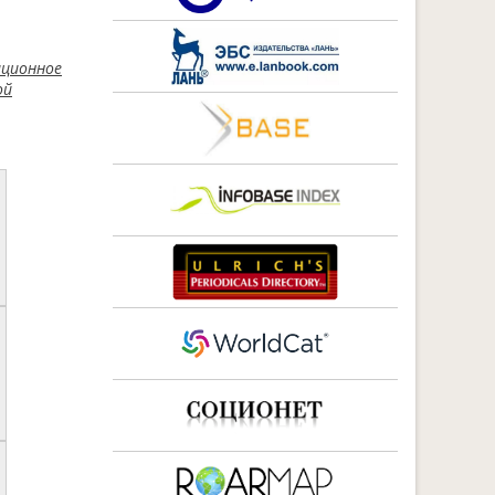
ационное
ой