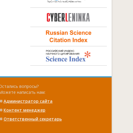
Остались вопросы?
Можете написать нам:
✉
Администратор сайта
✉
Контент менеджер
✉
Ответственный cекретарь