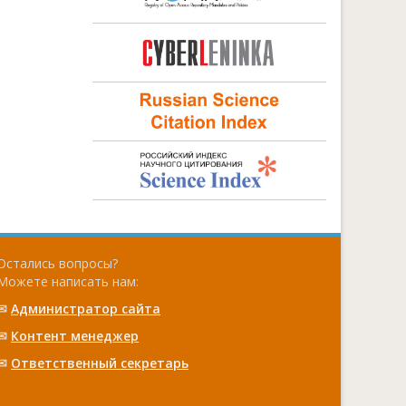
Остались вопросы?
Можете написать нам:
✉
Администратор сайта
✉
Контент менеджер
✉
Ответственный cекретарь