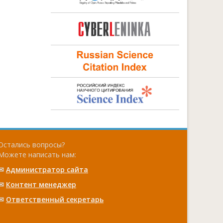
Остались вопросы?
Можете написать нам:
✉
Администратор сайта
✉
Контент менеджер
✉
Ответственный cекретарь