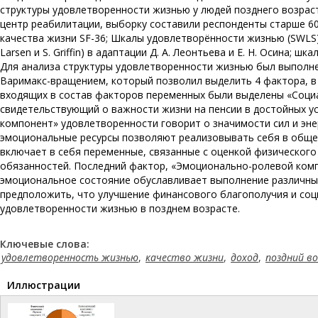
структуры удовлетворенности жизнью у людей позднего возрас
центр реабилитации, выборку составили респонденты старше 60
качества жизни SF-36; Шкалы удовлетворённости жизнью (SWLS) – 
Larsen и S. Griffin) в адаптации Д. А. Леонтьева и Е. Н. Осина; 
Для анализа структуры удовлетворенности жизнью был выполн
Варимакс-вращением, который позволил выделить 4 фактора, 
входящих в состав факторов переменных были выделены «Соци
свидетельствующий о важности жизни на пенсии в достойных ус
компонент» удовлетворенности говорит о значимости сил и эне
эмоциональные ресурсы позволяют реализовывать себя в обще
включает в себя переменные, связанные с оценкой физического
обязанностей. Последний фактор, «Эмоционально-ролевой комп
эмоциональное состояние обуславливает выполнение различны
предположить, что улучшение финансового благополучия и со
удовлетворенности жизнью в позднем возрасте.
Ключевые слова:
удовлетворенность жизнью
,
качество жизни
,
доход
,
поздний в
Иллюстрации