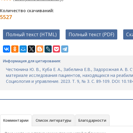
Количество скачиваний:
5527
Полный текст (HTML)
Полный текст (PDF)
Ск
Информация для цитирования:
Честюнина Ю. В., Куба Е. А., Забелина Е.В., Задорожная А. В
материале исследования пациентов, находящихся на реабилит
Социология и управление. 2023. Т. 9, № 3. С. 89-109. DOI: 10.1
Комментарии
Список литературы
Благодарности