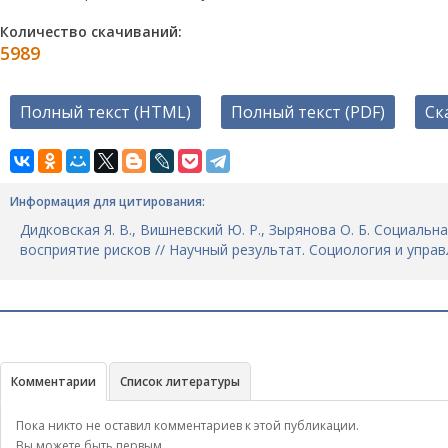
Количество скачиваний:
5989
Полный текст (HTML)
Полный текст (PDF)
Ск
Информация для цитирования:
Дидковская Я. В., Вишневский Ю. Р., Зырянова О. Б. Социал
восприятие рисков // Научный результат. Социология и управлен
Комментарии
Список литературы
Пока никто не оставил комментариев к этой публикации.
Вы можете быть первым.