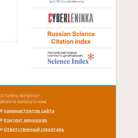
Остались вопросы?
Можете написать нам:
✉
Администратор сайта
✉
Контент менеджер
✉
Ответственный cекретарь