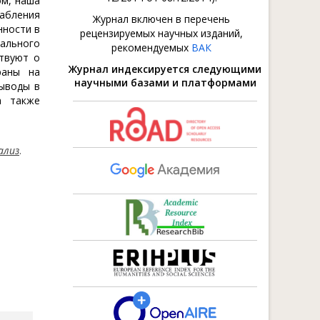
ом, наша
лабления
Журнал включен в перечень
нности в
рецензируемых научных изданий,
иального
рекомендуемых
ВАК
ствуют о
Журнал индексируется следующими
раны на
научными базами и платформами
ыводы в
а также
ализ
.