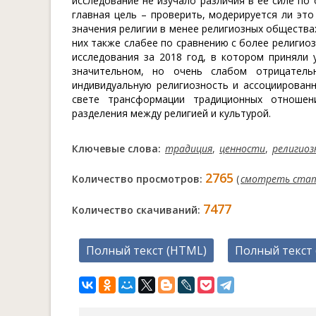
исследование не изучало различия в ее силе по
главная цель – проверить, модерируется ли эт
значения религии в менее религиозных общества
них также слабее по сравнению с более религи
исследования за 2018 год, в котором приняли 
значительном, но очень слабом отрицател
индивидуальную религиозность и ассоциирован
свете трансформации традиционных отношен
разделения между религией и культурой.
Ключевые слова:
традиция
,
ценности
,
религиоз
2765
Количество просмотров:
(
смотреть ста
7477
Количество скачиваний:
Полный текст (HTML)
Полный текст 