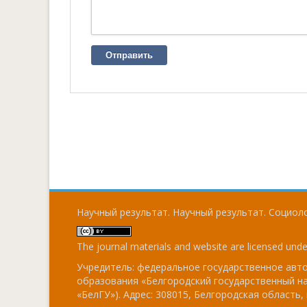
Отправить
Научный результат. Научный результат. Социоло
The journal materials and website are licensed und
Учредитель: федеральное государственное ав
образования «Белгородский государственный н
«БелГУ»). Адрес: 308015, Белгородская область, г