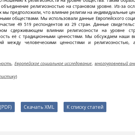
 отношению к религиозности на уровне общества. Таким образ
о объединение религиозностью на страновом уровне. Из-за ос
х мы предположили, что влияние религии на индивидуальные це
озными обществами. Мы использовали данные Европейского соц
участие 49 519 респондентов из 29 стран. Данные свидетель
ьном сдерживающем влиянии религиозности на уровне ст
ность её с традиционными ценностями. Мы обсуждаем наши в
ий между человеческими ценностями и религиозностью, 
ность
,
Европейское социальное исследование
,
многоуровневый ан
тистику
)
(PDF)
Скачать XML
К списку статей