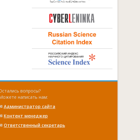
Остались вопросы?
Можете написать нам:
✉
Администратор сайта
✉
Контент менеджер
✉
Ответственный cекретарь