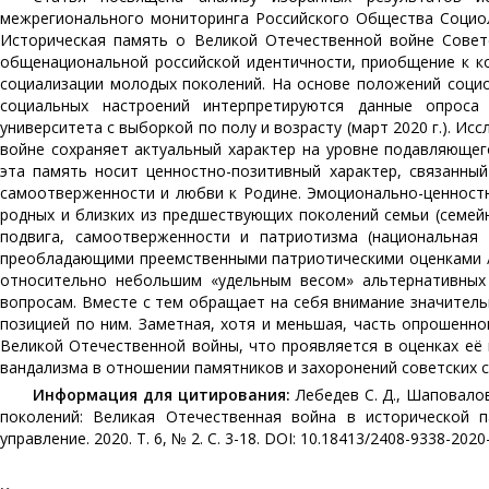
межрегионального мониторинга Российского Общества Социоло
Историческая память о Великой Отечественной войне Советс
общенациональной российской идентичности, приобщение к к
социализации молодых поколений. На основе положений социо
социальных настроений интерпретируются данные опроса 
университета с выборкой по полу и возрасту (март 2020 г.). И
войне сохраняет актуальный характер на уровне подавляющег
эта память носит ценностно-позитивный характер, связанны
самоотверженности и любви к Родине. Эмоционально-ценностн
родных и близких из предшествующих поколений семьи (семей
подвига, самоотверженности и патриотизма (национальная
преобладающими преемственными патриотическими оценками /
относительно небольшим «удельным весом» альтернативных
вопросам. Вместе с тем обращает на себя внимание значитель
позицией по ним. Заметная, хотя и меньшая, часть опрошенн
Великой Отечественной войны, что проявляется в оценках её
вандализма в отношении памятников и захоронений советских с
Информация для цитирования:
Лебедев С. Д., Шаповалов
поколений: Великая Отечественная война в исторической п
управление. 2020. Т. 6, № 2. С. 3-18. DOI: 10.18413/2408-9338-2020-