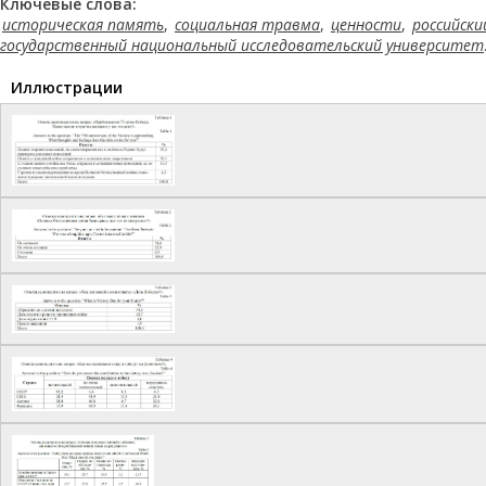
Ключевые слова:
историческая память
,
социальная травма
,
ценности
,
российск
государственный национальный исследовательский университет
Иллюстрации