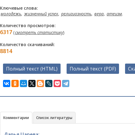
Ключевые слова:
молодежь
,
жизненный успех
,
религиозность
,
вера
,
атеизм
.
Количество просмотров:
6317
(
смотреть статистику
)
Количество скачиваний:
8814
Полный текст (HTML)
Полный текст (PDF)
Ск
Комментарии
Список литературы
Дарья Царева: