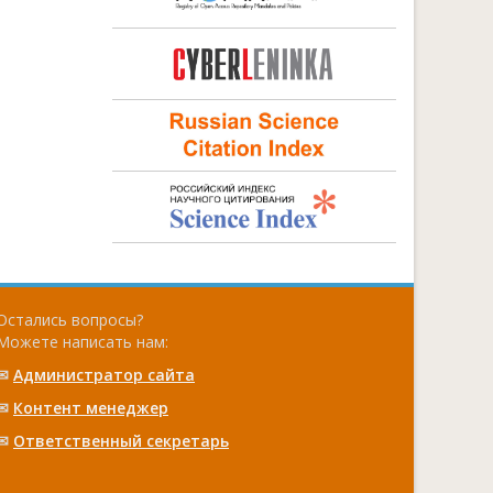
Остались вопросы?
Можете написать нам:
✉
Администратор сайта
✉
Контент менеджер
✉
Ответственный cекретарь