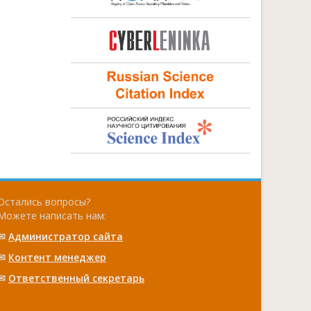
Остались вопросы?
Можете написать нам:
✉
Администратор сайта
✉
Контент менеджер
✉
Ответственный cекретарь