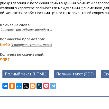
(представления о положении семьи в данный момент и ретроспе
отличия в характере взаимосвязи между этими феноменами дл
объясняются особенностями ценностных ориентаций современ
Ключевые слова:
доверие
,
российская молодежь
.
Количество просмотров:
6546
(
смотреть статистику
)
Количество скачиваний:
9981
Полный текст (HTML)
Полный текст (PDF)
Ск